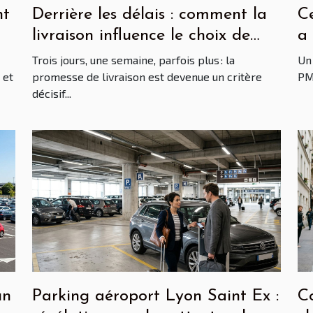
nt
Derrière les délais : comment la
Ce
livraison influence le choix de
a 
votre bâche
en
Trois jours, une semaine, parfois plus : la
Un 
 et
promesse de livraison est devenue un critère
PME
décisif...
un
Parking aéroport Lyon Saint Ex :
Co