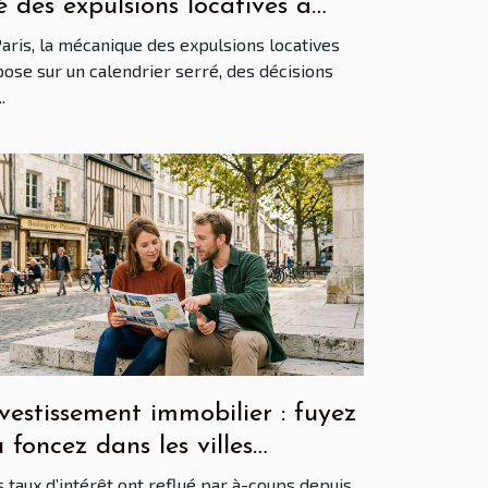
é des expulsions locatives à
ris
aris, la mécanique des expulsions locatives
ose sur un calendrier serré, des décisions
.
vestissement immobilier : fuyez
 foncez dans les villes
oyennes françaises ?
 taux d’intérêt ont reflué par à-coups depuis