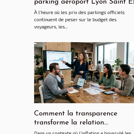
parking aéroport Lyon Saint E
malin
À l’heure où les prix des parkings officiels
continuent de peser sur le budget des
voyageurs, les...
Comment la transparence
transforme la relation
fournisseurs aujourd’hui
Dans un contexte où l’inflation a bousculé les