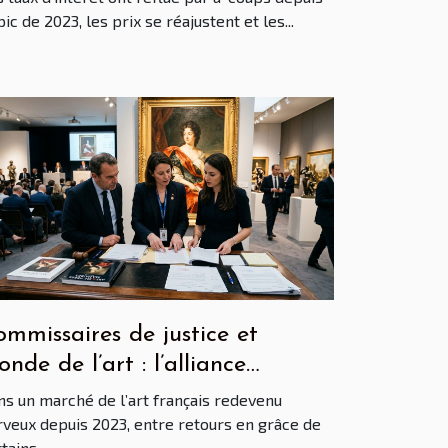
pic de 2023, les prix se réajustent et les...
mmissaires de justice et
nde de l’art : l’alliance
ratégique derrière les enchères
ns un marché de l’art français redevenu
ajeures
rveux depuis 2023, entre retours en grâce de
tains...