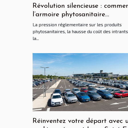
Révolution silencieuse : comme
l’armoire phytosanitaire
transforme le quotidien des
La pression réglementaire sur les produits
agriculteurs français
phytosanitaires, la hausse du coût des intrants
la...
Réinventez votre départ avec 