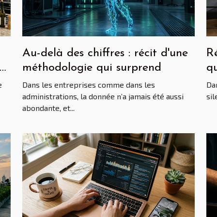
Au-delà des chiffres : récit d'une
Ré
me
méthodologie qui surprend
qu
d
e
Dans les entreprises comme dans les
Dan
administrations, la donnée n’a jamais été aussi
sil
abondante, et...