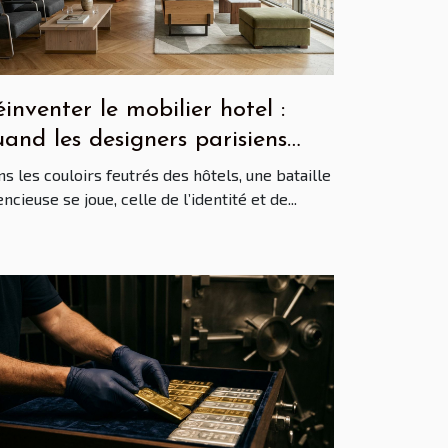
inventer le mobilier hotel :
and les designers parisiens
ictent la tendance mondiale
s les couloirs feutrés des hôtels, une bataille
encieuse se joue, celle de l’identité et de...