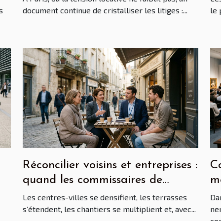
s
document continue de cristalliser les litiges :...
le 
Réconcilier voisins et entreprises :
Co
quand les commissaires de
mo
x
justice innovent en centre-ville
st
Les centres-villes se densifient, les terrasses
Da
m
s’étendent, les chantiers se multiplient et, avec...
ne
cer