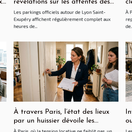
x
révélations sur les attentes des
cl
voyageurs réguliers
Pa
Les parkings officiels autour de Lyon Saint-
À P
Exupéry affichent régulièrement complet aux
rep
heures de...
de..
À travers Paris, l’état des lieux
In
par un huissier dévoile les
ou
dessous du marché locatif
m
À Paris, où la tension locative ne faiblit pas, un
Les