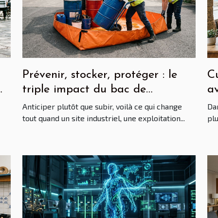
Prévenir, stocker, protéger : le
Cu
triple impact du bac de
av
rétention souple
tr
Anticiper plutôt que subir, voilà ce qui change
Dan
tout quand un site industriel, une exploitation...
plu