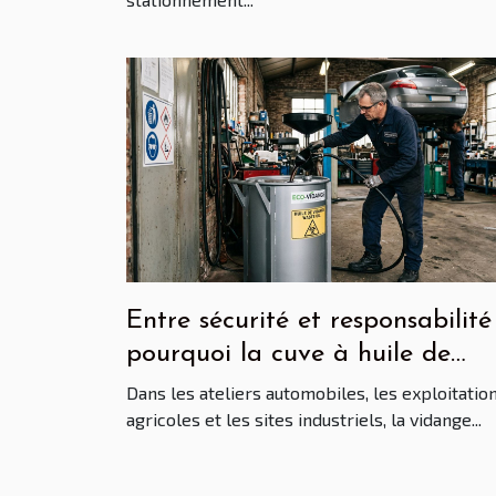
Entre sécurité et responsabilité 
pourquoi la cuve à huile de
vidange s’impose chez les
Dans les ateliers automobiles, les exploitatio
professionnels ?
agricoles et les sites industriels, la vidange...