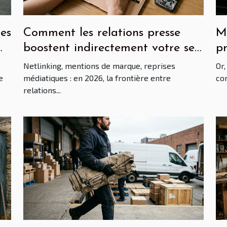
es
Comment les relations presse
M
boostent indirectement votre seo
pr
via le netlinking
et
Netlinking, mentions de marque, reprises
Or,
e
médiatiques : en 2026, la frontière entre
com
relations...