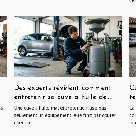
:
Des experts révèlent comment
Cu
entretenir sa cuve à huile de
t
vidange prolonge la vie de vos
l’
ns
Une cuve à huile mal entretenue n’use pas
La 
véhicules
seulement un équipement, elle finit par coûter
co
cher aux...
inn