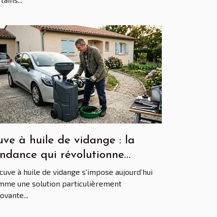
ve à huile de vidange : la
endance qui révolutionne
entretien automobile en France
cuve à huile de vidange s'impose aujourd’hui
mme une solution particulièrement
ovante...