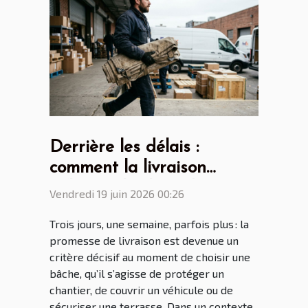
Derrière les délais :
comment la livraison
influence le choix de votre
Vendredi 19 juin 2026 00:26
bâche
Trois jours, une semaine, parfois plus : la
promesse de livraison est devenue un
critère décisif au moment de choisir une
bâche, qu’il s’agisse de protéger un
chantier, de couvrir un véhicule ou de
sécuriser une terrasse. Dans un contexte