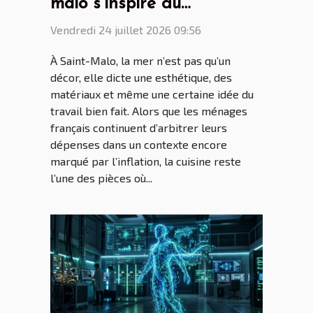
malo s’inspire du
patrimoine maritime
Vendredi 24 juillet 2026 09:56
breton
À Saint-Malo, la mer n’est pas qu’un
décor, elle dicte une esthétique, des
matériaux et même une certaine idée du
travail bien fait. Alors que les ménages
français continuent d’arbitrer leurs
dépenses dans un contexte encore
marqué par l’inflation, la cuisine reste
l’une des pièces où...