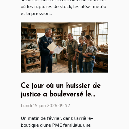
où les ruptures de stock, les aléas météo
et la pression...
Ce jour où un huissier de
justice a bouleversé le
destin d’une entreprise
Lundi 15 juin 2026 09:42
familiale
Un matin de février, dans l’arrière-
boutique d’une PME familiale, une