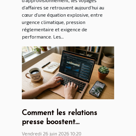
d’approvisionnement, les voyages
d’affaires se retrouvent aujourd’hui au
cœur d’une équation explosive, entre
urgence climatique, pression
réglementaire et exigence de
performance. Les...
Comment les relations
presse boostent
indirectement votre seo via
Vendredi 26 juin 2026 10:20