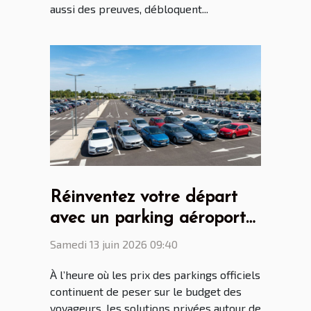
aussi des preuves, débloquent...
Réinventez votre départ
avec un parking aéroport
Lyon Saint Ex malin
Samedi 13 juin 2026 09:40
À l’heure où les prix des parkings officiels
continuent de peser sur le budget des
voyageurs, les solutions privées autour de