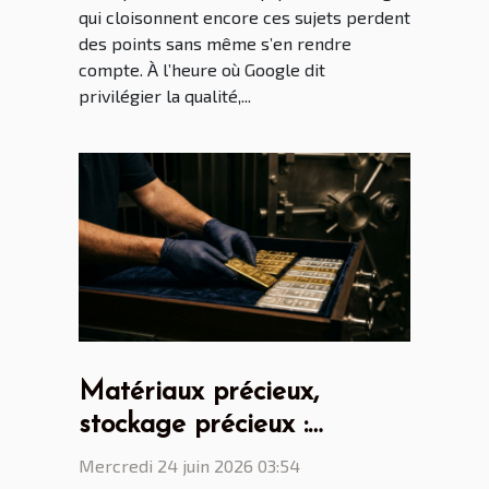
qui cloisonnent encore ces sujets perdent
des points sans même s’en rendre
compte. À l’heure où Google dit
privilégier la qualité,...
Matériaux précieux,
stockage précieux :
comment éviter pertes et
Mercredi 24 juin 2026 03:54