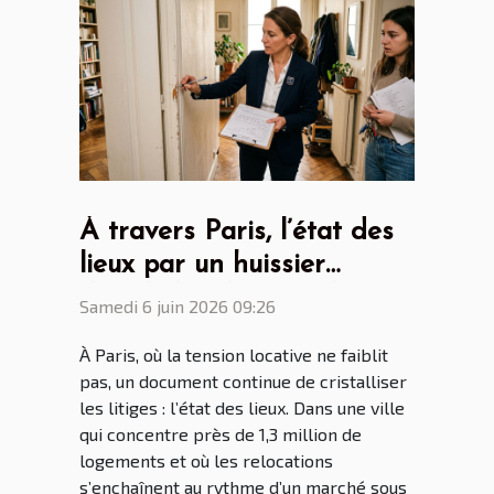
À travers Paris, l’état des
lieux par un huissier
dévoile les dessous du
Samedi 6 juin 2026 09:26
marché locatif
À Paris, où la tension locative ne faiblit
pas, un document continue de cristalliser
les litiges : l’état des lieux. Dans une ville
qui concentre près de 1,3 million de
logements et où les relocations
s’enchaînent au rythme d’un marché sous