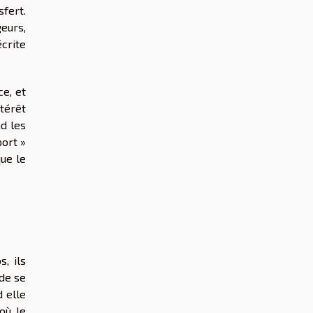
fert.
eurs,
crite
ce, et
ntérêt
d les
port »
ue le
, ils
 de se
d elle
où le