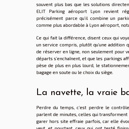
souvent plus bas que les solutions directem
ELIT Parking aéroport Lyon revient rég
précisément parce qu’il combine un parking
comme plus abordable à Lyon aéroport, nota
Ce qui fait la différence, disent ceux qui voya
un service compris, plutôt qu’une addition q
de réserver en ligne, non seulement pour ve
départs s’enchaînent, et que les parkings af
pèse de plus en plus lourd, le stationneme
bagage en soute ou le choix du siège.
La navette, la vraie b
Perdre du temps, c’est perdre le contrôle
parlent de minutes, celles qui transforment 
garer hors site effraie parfois, car elle év
veut, et pourtant, ceux qui ont testé fini