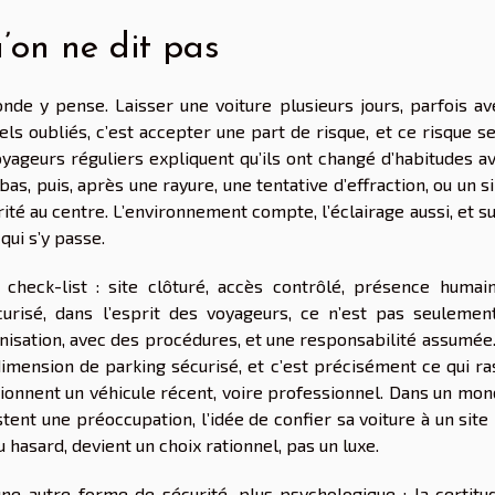
u’on ne dit pas
nde y pense. Laisser une voiture plusieurs jours, parfois av
ls oubliés, c’est accepter une part de risque, et ce risque s
ageurs réguliers expliquent qu’ils ont changé d’habitudes av
bas, puis, après une rayure, une tentative d’effraction, ou un 
ité au centre. L’environnement compte, l’éclairage aussi, et s
 qui s’y passe.
heck-list : site clôturé, accès contrôlé, présence humain
écurisé, dans l’esprit des voyageurs, ce n’est pas seulemen
anisation, avec des procédures, et une responsabilité assumée
imension de parking sécurisé, et c’est précisément ce qui ra
tionnent un véhicule récent, voire professionnel. Dans un mon
stent une préoccupation, l’idée de confier sa voiture à un site
 hasard, devient un choix rationnel, pas un luxe.
ne autre forme de sécurité, plus psychologique : la certitu