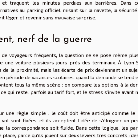
es et traquent les minutes perdues aux barrières. Dans c
rnatives au parking officiel, misant sur la navette, la sécurité
prit léger, et revenir sans mauvaise surprise.
nt, nerf de la guerre
p de voyageurs fréquents, la question ne se pose même plus
sse une voiture plusieurs jours près des terminaux. À Lyon S
ge de la proximité, mais les écarts de prix deviennent un suj
en période de vacances scolaires, quand la demande se tend e
acontent tous la même scène : on compare les options à la der
 ce qui reste, parfois au tarif fort, et le stress s’invite avan
ur une règle simple : le coût doit être anticipé comme le b
 vol sont fixées, et ils acceptent l’idée de s’éloigner un pe
que la correspondance soit fluide. Dans cette logique, les pa
e place, parce qu’ils jouent sur deux leviers très concrets : de