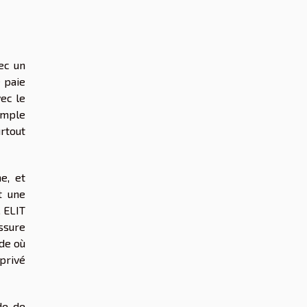
ec un
e paie
ec le
simple
urtout
e, et
t une
. ELIT
ssure
de où
 privé
de de