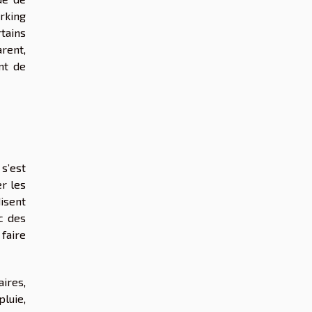
arking
tains
arent,
nt de
 s’est
r les
isent
c des
 faire
aires,
pluie,