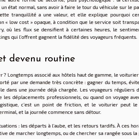
s un état normal, sans avoir à faire le tour du véhicule sur le p
tte tranquillité a une valeur, et elle explique pourquoi cer
n « low cost » opaque, à condition que le service soit transp
ry, où les flux se densifient à certaines heures, le sentime
rkings qui l’offrent gagnent la fidélité des voyageurs fréquents.
ret devenu routine
arer ? Longtemps associé aux hôtels haut de gamme, le voiturier
porté par une demande très concrète : gagner du temps, évite
 dans une journée déjà chargée. Les voyageurs réguliers d
e les déplacements professionnels, ou quand on voyage ave
gistique, c’est un point de friction, et le voiturier peut le
 terminal, et la journée commence sans détour.
ations : les départs à l’aube, et les retours tardifs. À ces hor
ective de marcher longtemps, ou de chercher sa rangée sous la 