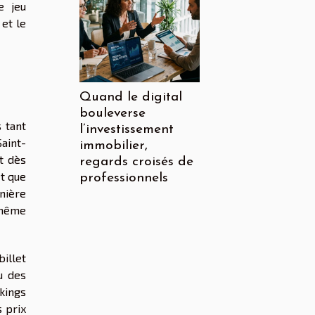
e jeu
 et le
Quand le digital
bouleverse
 tant
l’investissement
aint-
immobilier,
et dès
regards croisés de
t que
professionnels
nière
t même
illet
u des
rkings
s prix