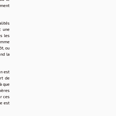
lément
lités
t une
ns les
 comme
t, ou
and la
on est
rt de
là que
pères
ar ces
te est