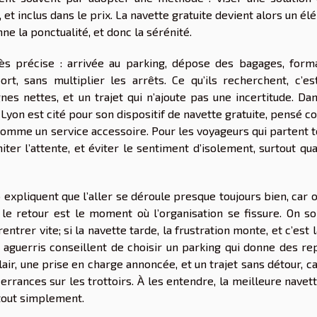
et inclus dans le prix. La navette gratuite devient alors un é
ne la ponctualité, et donc la sérénité.
ès précise : arrivée au parking, dépose des bagages, forma
ort, sans multiplier les arrêts. Ce qu’ils recherchent, c’es
nes nettes, et un trajet qui n’ajoute pas une incertitude. Da
 Lyon est cité pour son dispositif de navette gratuite, pensé
mme un service accessoire. Pour les voyageurs qui partent tô
imiter l’attente, et éviter le sentiment d’isolement, surtout qu
 expliquent que l’aller se déroule presque toujours bien, car 
 le retour est le moment où l’organisation se fissure. On so
entrer vite; si la navette tarde, la frustration monte, et c’est 
s aguerris conseillent de choisir un parking qui donne des re
ir, une prise en charge annoncée, et un trajet sans détour, c
errances sur les trottoirs. À les entendre, la meilleure navet
 tout simplement.