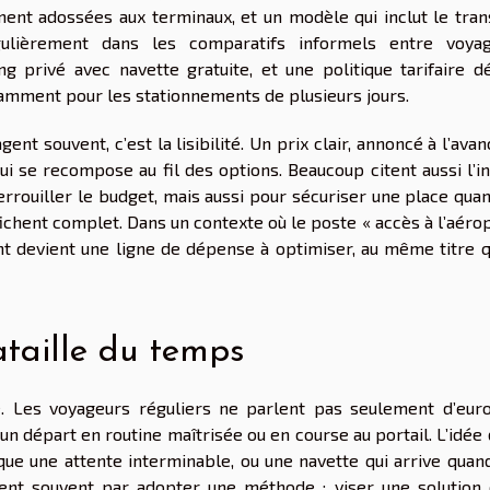
ent adossées aux terminaux, et un modèle qui inclut le trans
ulièrement dans les comparatifs informels entre voyag
 privé avec navette gratuite, et une politique tarifaire dé
mment pour les stationnements de plusieurs jours.
gent souvent, c’est la lisibilité. Un prix clair, annoncé à l’avan
ui se recompose au fil des options. Beaucoup citent aussi l’i
rrouiller le budget, mais aussi pour sécuriser une place quan
fichent complet. Dans un contexte où le poste « accès à l’aéro
nt devient une ligne de dépense à optimiser, au même titre q
ataille du temps
. Les voyageurs réguliers ne parlent pas seulement d’euros
un départ en routine maîtrisée ou en course au portail. L’idée
oque une attente interminable, ou une navette qui arrive quan
ssent souvent par adopter une méthode : viser une solution 