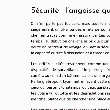
Sécurité : l’angoisse q
On n’en parle pas toujours, mais tout le mo
siège enfant, un GPS, ou des effets personne
cher, en tracas comme en assurance. Les voy
temps : au début, on cherche le prix le plus 
doute en rentrant de voyage, on met la sécur
la capacité du site à dissuader, et à tracer ce
Les critères cités reviennent comme une c
dispositifs de surveillance. Un parking s
caméra au coin d’un bâtiment, c’est une org
Parking aéroport Lyon met en avant cette d
ceux qui partent longtemps, ou ceux qui sta
les vols à la roulotte et les dégradations re
identifié, plutôt que de chercher une place au
Les voyageurs interrogés décrivent aussi u