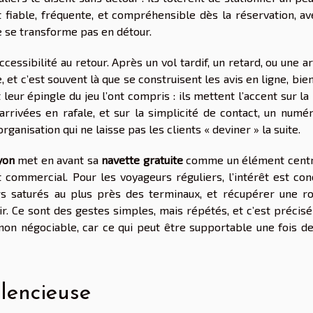
t fiable, fréquente, et compréhensible dès la réservation, av
ne se transforme pas en détour.
ccessibilité au retour. Après un vol tardif, un retard, ou une a
 et c’est souvent là que se construisent les avis en ligne, bie
t leur épingle du jeu l’ont compris : ils mettent l’accent sur la
rrivées en rafale, et sur la simplicité de contact, un numér
ganisation qui ne laisse pas les clients « deviner » la suite.
yon
met en avant sa
navette gratuite
comme un élément centr
ommercial. Pour les voyageurs réguliers, l’intérêt est conc
ngs saturés au plus près des terminaux, et récupérer une ro
tir. Ce sont des gestes simples, mais répétés, et c’est préci
e non négociable, car ce qui peut être supportable une fois d
ilencieuse