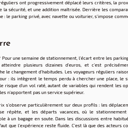
 réguliers ont progressivement déplacé leurs critères, la pro
de la sécurité, et une addition maîtrisée. Derrière les compar
me : le parking privé, avec navette ou voiturier, s’impose com
rre
? Pour une semaine de stationnement, l’écart entre les parkin
 atteindre plusieurs dizaines d’euros, et c’est préciséme
enche le changement d’habitudes. Les voyageurs réguliers rais
our : ils intègrent le temps perdu à chercher une place, le s
e risque d’un vol raté, autant de variables qui rendent les o
les n’apportent pas un service supérieur.
prix s’observe particulièrement sur deux profils : les déplac
 se répète, et les départs vacances, où le stationnement
le à un bagage en soute. Dans les discussions entre habitué
l faut que l’expérience reste fluide. C’est là que des acteurs