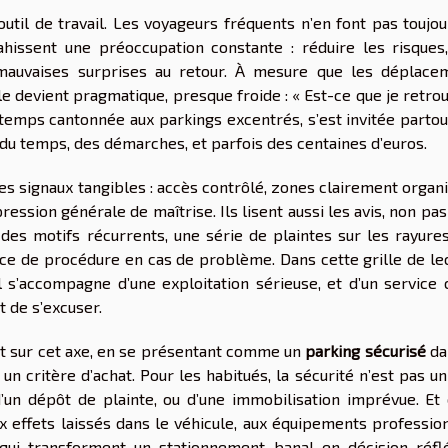
 outil de travail. Les voyageurs fréquents n’en font pas toujo
ahissent une préoccupation constante : réduire les risques, 
 mauvaises surprises au retour. À mesure que les déplace
le devient pragmatique, presque froide : « Est-ce que je retro
gtemps cantonnée aux parkings excentrés, s’est invitée partou
t du temps, des démarches, et parfois des centaines d’euros.
s signaux tangibles : accès contrôlé, zones clairement organi
pression générale de maîtrise. Ils lisent aussi les avis, non pa
des motifs récurrents, une série de plaintes sur les rayures
ence de procédure en cas de problème. Dans cette grille de le
l s’accompagne d’une exploitation sérieuse, et d’un service c
t de s’excuser.
t sur cet axe, en se présentant comme un
parking sécurisé
da
 critère d’achat. Pour les habitués, la sécurité n’est pas un
d’un dépôt de plainte, ou d’une immobilisation imprévue. Et 
 effets laissés dans le véhicule, aux équipements profession
qui transforment un stationnement banal en décision réflé