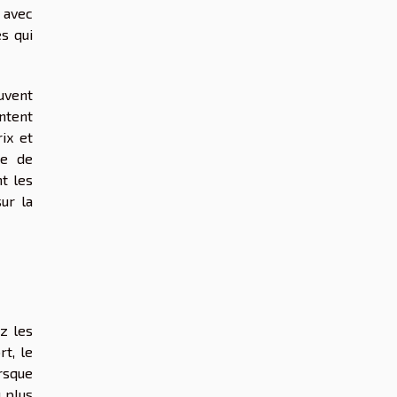
 avec
s qui
euvent
ontent
ix et
ue de
t les
ur la
z les
rt, le
rsque
 plus