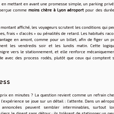
, en mettant en avant une promesse simple, un parking privé
re perçue comme
moins chère à Lyon aéroport
pour des durée
 montant affiché, les voyageurs scrutent les conditions qui p
s, frais « d’accès » ou pénalités de retard. Les habitués rac
vantage en amont, comme pour un billet, afin de figer un pr
ment les vendredis soir et les lundis matin. Cette logiq
, migre vers le stationnement, et elle renforce mécaniquemen
e avec des process rodés, plutôt que ceux qui comptent s
ess
l prix en minutes ? La question revient comme un refrain che
l’expérience se joue sur un détail : l’attente. Dans un aéropo
annoncées peuvent sembler interminables, surtout lo
ers le disent sans détour : ils tolèrent de stationner un peu