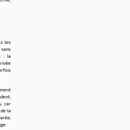
z les
 sans
 : la
rivée
arfois
sément
ident,
, car
de la
garée,
ge.