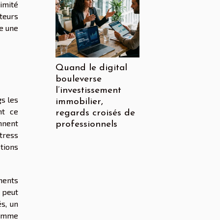
ximité
ateurs
me une
Quand le digital
bouleverse
l’investissement
gs les
immobilier,
nt ce
regards croisés de
onnent
professionnels
tress
ptions
ements
 peut
s, un
 comme