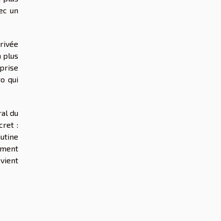
ec un
rrivée
n plus
 prise
o qui
al du
ret :
utine
sément
evient