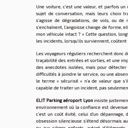
Une voiture, c’est une valeur, et parfois un
sujet de conversation, mais leurs choix tr
s’agisse de dégradations, de vols, ou de
s’enchaînent, l’angoisse change de forme, el
mon véhicule intact ? » Cette question, lon
les incidents, lorsqu’ils surviennent, coûten
Les voyageurs réguliers recherchent donc de
traçabilité des entrées et sorties, et une im
des anecdotes isolées, mais pour détecter 
difficultés à joindre le service, ou une abs
le terme « sécurisé » n’a de valeur que s’i
capable de traiter un incident, pas seulemen
ELIT Parking aéroport Lyon
insiste justemen
environnement où la confiance est devenue un
c’est un coût évité, celui d’un dépannage, 
obsession silencieuse s’étend désormais aux
ou aux sièges enfants, autant d’éléments 