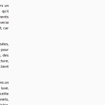
urs un
qu’il
ments
uverai
t, car
sées,
s pour
, des
cture,
lient
ns un
 luxe,
cette
nels,
chie,