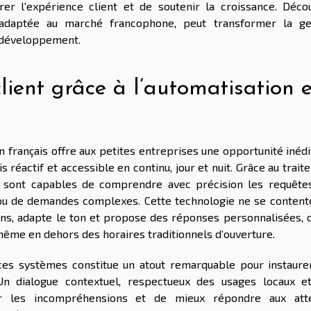
orer l'expérience client et de soutenir la croissance. Déco
 adaptée au marché francophone, peut transformer la ge
e développement.
client grâce à l’automatisation 
en français offre aux petites entreprises une opportunité inéd
is réactif et accessible en continu, jour et nuit. Grâce au trai
ls sont capables de comprendre avec précision les requête
es ou de demandes complexes. Cette technologie ne se content
tions, adapte le ton et propose des réponses personnalisées, 
, même en dehors des horaires traditionnels d’ouverture.
r ces systèmes constitue un atout remarquable pour instaure
 Un dialogue contextuel, respectueux des usages locaux e
iter les incompréhensions et de mieux répondre aux att