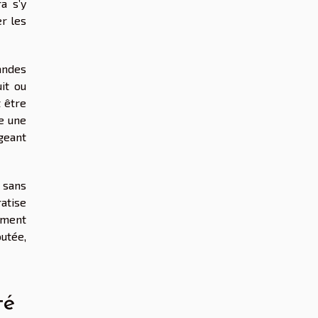
a s’y
er les
andes
uit ou
 être
e une
geant
 sans
atise
ement
utée,
té