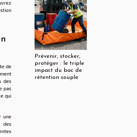
uvrez
stion
en
Prévenir, stocker,
protéger : le triple
ite de
impact du bac de
tement
rétention souple
s des
e pas
ce qui
r une
t des
entes