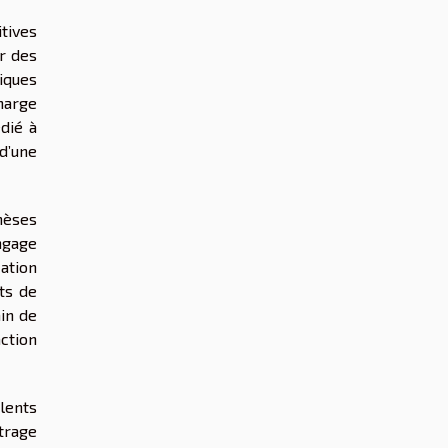
itives
er des
iques
harge
dié à
d’une
hèses
angage
ation
ts de
in de
action
lents
trage