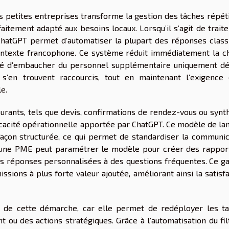
es petites entreprises transforme la gestion des tâches répét
faitement adapté aux besoins locaux. Lorsqu’il s’agit de trait
 ChatGPT permet d’automatiser la plupart des réponses class
contexte francophone. Ce système réduit immédiatement la c
sité d’embaucher du personnel supplémentaire uniquement dé
s’en trouvent raccourcis, tout en maintenant l’exigence 
e.
rants, tels que devis, confirmations de rendez-vous ou synt
fficacité opérationnelle apportée par ChatGPT. Ce modèle de l
 façon structurée, ce qui permet de standardiser la communic
, une PME peut paramétrer le modèle pour créer des rappor
es réponses personnalisées à des questions fréquentes. Ce ga
sions à plus forte valeur ajoutée, améliorant ainsi la satisf
r de cette démarche, car elle permet de redéployer les ta
ou des actions stratégiques. Grâce à l’automatisation du fil