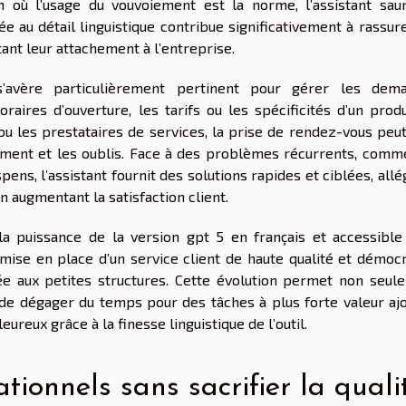
 où l’usage du vouvoiement est la norme, l’assistant saur
e au détail linguistique contribue significativement à rassur
çant leur attachement à l’entreprise.
s’avère particulièrement pertinent pour gérer les dem
oraires d’ouverture, les tarifs ou les spécificités d’un prod
u les prestataires de services, la prise de rendez-vous peut
tement et les oublis. Face à des problèmes récurrents, comm
s, l’assistant fournit des solutions rapides et ciblées, allé
n augmentant la satisfaction client.
 la puissance de la version gpt 5 en français et accessible
mise en place d’un service client de haute qualité et démocr
ée aux petites structures. Cette évolution permet non seul
 de dégager du temps pour des tâches à plus forte valeur ajo
ureux grâce à la finesse linguistique de l’outil.
tionnels sans sacrifier la quali