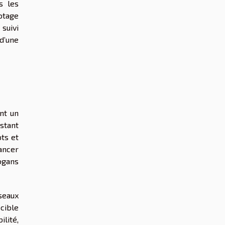
s les
otage
suivi
 d’une
nt un
istant
ts et
ancer
ogans
seaux
 cible
lité,