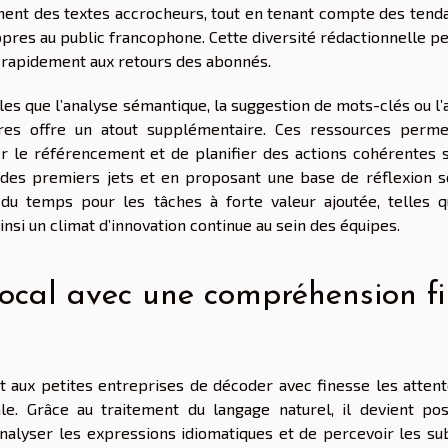
dement des textes accrocheurs, tout en tenant compte des tend
propres au public francophone. Cette diversité rédactionnelle 
ir rapidement aux retours des abonnés.
les que l’analyse sémantique, la suggestion de mots-clés ou l’
ires offre un atout supplémentaire. Ces ressources perme
er le référencement et de planifier des actions cohérentes s
 des premiers jets et en proposant une base de réflexion so
re du temps pour les tâches à forte valeur ajoutée, telles q
ainsi un climat d’innovation continue au sein des équipes.
ocal avec une compréhension f
t aux petites entreprises de décoder avec finesse les attent
e. Grâce au traitement du langage naturel, il devient pos
d’analyser les expressions idiomatiques et de percevoir les su