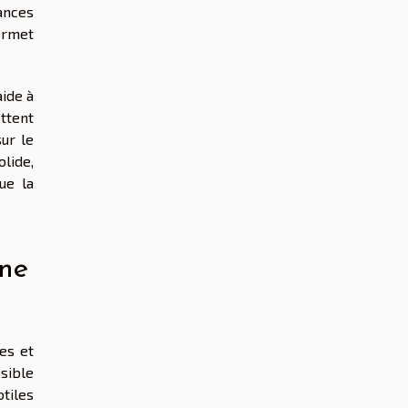
ances
permet
aide à
ttent
ur le
lide,
ue la
ine
es et
sible
btiles