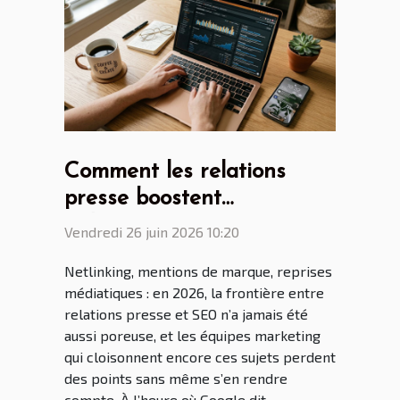
Comment les relations
presse boostent
indirectement votre seo via
Vendredi 26 juin 2026 10:20
le netlinking
Netlinking, mentions de marque, reprises
médiatiques : en 2026, la frontière entre
relations presse et SEO n’a jamais été
aussi poreuse, et les équipes marketing
qui cloisonnent encore ces sujets perdent
des points sans même s’en rendre
compte. À l’heure où Google dit