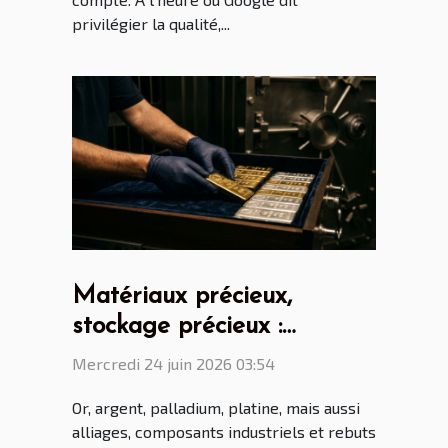
privilégier la qualité,...
Matériaux précieux,
stockage précieux :
comment éviter pertes et
Mercredi 24 juin 2026 03:54
litiges
Or, argent, palladium, platine, mais aussi
alliages, composants industriels et rebuts