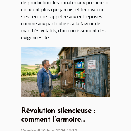
de production, les « matériaux précieux »
circulent plus que jamais, et leur valeur
s’est encore rappelée aux entreprises
comme aux particuliers à la faveur de
marchés volatils, d’un durcissement des
exigences de...
Révolution silencieuse :
comment l’armoire
phytosanitaire transforme
Vendredi 19 juin 2026 10:38