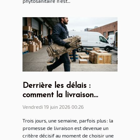
phytosanitaire n’est...
Derrière les délais :
comment la livraison
influence le choix de votre
Vendredi 19 juin 2026 00:26
bâche
Trois jours, une semaine, parfois plus : la
promesse de livraison est devenue un
critère décisif au moment de choisir une