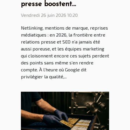
presse boostent
indirectement votre seo via
Vendredi 26 juin 2026 10:20
le netlinking
Netlinking, mentions de marque, reprises
médiatiques : en 2026, la frontière entre
relations presse et SEO n’a jamais été
aussi poreuse, et les équipes marketing
qui cloisonnent encore ces sujets perdent
des points sans même s’en rendre
compte. À l’heure où Google dit
privilégier la qualité,...