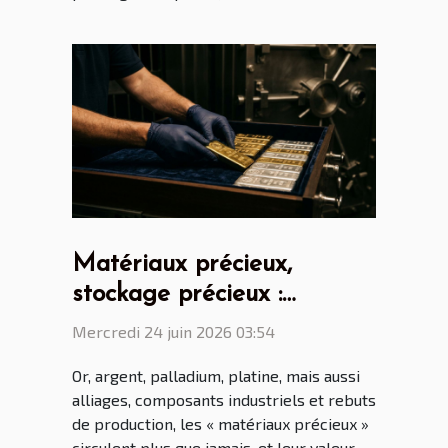
Matériaux précieux,
stockage précieux :
comment éviter pertes et
Mercredi 24 juin 2026 03:54
litiges
Or, argent, palladium, platine, mais aussi
alliages, composants industriels et rebuts
de production, les « matériaux précieux »
circulent plus que jamais, et leur valeur