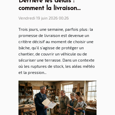
Derrière les délais :
comment la livraison
influence le choix de votre
Vendredi 19 juin 2026 00:26
bâche
Trois jours, une semaine, parfois plus : la
promesse de livraison est devenue un
critère décisif au moment de choisir une
bâche, qu’il s’agisse de protéger un
chantier, de couvrir un véhicule ou de
sécuriser une terrasse. Dans un contexte
où les ruptures de stock, les aléas météo
et la pression...