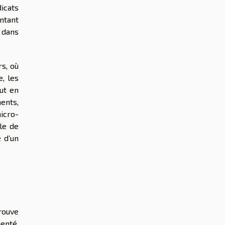
dicats
entant
 dans
rs, où
e, les
ut en
ents,
icro-
lle de
é d’un
rouve
enté,