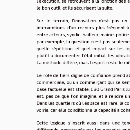
l’exécution, se retrouvent à la jonction des a
le bon outil, et ils sécurisent la suite.
Sur le terrain, l’innovation n’est pas u
interventions, d’un recours plus fréquent à
entre acteurs, syndic, bailleur, mairie, poli
par exemple, la question n’est pas seulemen
quelle répétition, et quel impact sur les 
plutôt à documenter l’état initial, les vibra
La méthode diffère, mais l’esprit reste le mê
Le rôle de tiers digne de confiance prend al
commerciale, ou un commerçant qui se sent
base factuelle est stable. CBO Grand Paris Ju
est, pas ce que l’on imagine, et à rendre u
Dans les quartiers où l’espace est rare, la c
voirie, car elle conditionne la capacité à coha
Cette logique s’inscrit aussi dans une t
différends, encouragés par les pouvoirs pub