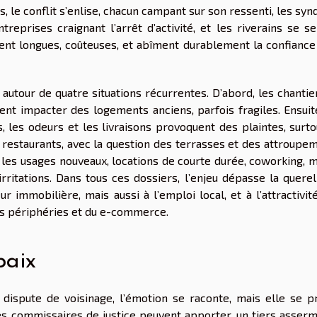
, le conflit s’enlise, chacun campant sur son ressenti, les syn
treprises craignant l’arrêt d’activité, et les riverains se s
nent longues, coûteuses, et abîment durablement la confiance
autour de quatre situations récurrentes. D’abord, les chantie
vent impacter des logements anciens, parfois fragiles. Ensuit
 les odeurs et les livraisons provoquent des plaintes, surto
 restaurants, avec la question des terrasses et des attroupem
les usages nouveaux, locations de courte durée, coworking, m
 irritations. Dans tous ces dossiers, l’enjeu dépasse la quere
eur immobilière, mais aussi à l’emploi local, et à l’attractivit
es périphéries et du e-commerce.
paix
 dispute de voisinage, l’émotion se raconte, mais elle se p
les commissaires de justice peuvent apporter, un tiers asserm