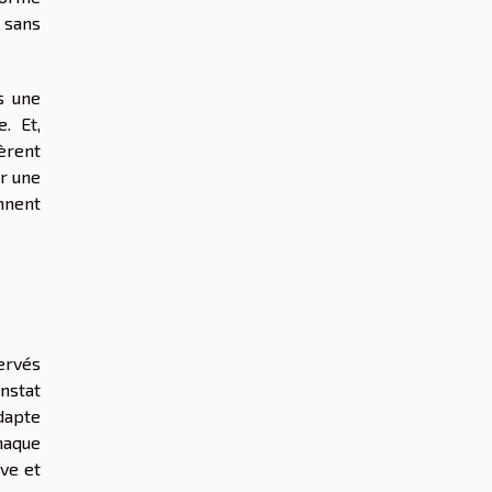
 sans
s une
. Et,
èrent
er une
nnent
servés
nstat
dapte
haque
uve et