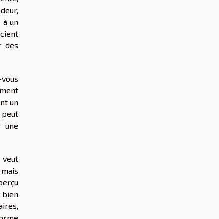
deur,
e à un
écient
r des
-vous
mment
ent un
 peut
r une
 veut
 mais
 perçu
r bien
ires,
forme