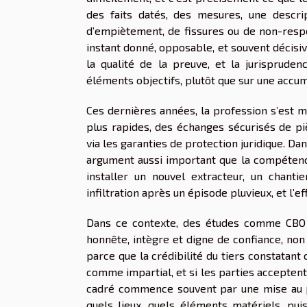
des faits datés, des mesures, une descript
d’empiètement, de fissures ou de non-respec
instant donné, opposable, et souvent décisive
la qualité de la preuve, et la jurisprude
éléments objectifs, plutôt que sur une accu
Ces dernières années, la profession s’est 
plus rapides, des échanges sécurisés de pi
via les garanties de protection juridique. D
argument aussi important que la compétence
installer un nouvel extracteur, un chant
infiltration après un épisode pluvieux, et l’e
Dans ce contexte, des études comme CBO 
honnête, intègre et digne de confiance, non
parce que la crédibilité du tiers constatant 
comme impartial, et si les parties acceptent
cadré commence souvent par une mise au poi
quels lieux, quels éléments matériels, pu