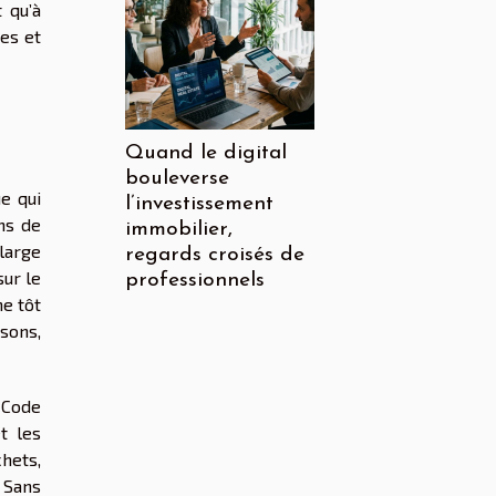
 qu’à
es et
Quand le digital
bouleverse
e qui
l’investissement
ns de
immobilier,
 large
regards croisés de
ur le
professionnels
ne tôt
isons,
e Code
t les
hets,
. Sans