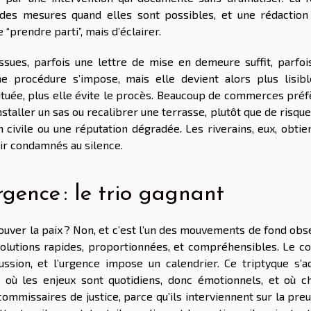
 des mesures quand elles sont possibles, et une rédaction
 “prendre parti”, mais d’éclairer.
issues, parfois une lettre de mise en demeure suffit, parfoi
e procédure s’impose, mais elle devient alors plus lisible
ituée, plus elle évite le procès. Beaucoup de commerces préf
 installer un sas ou recalibrer une terrasse, plutôt que de risqu
civile ou une réputation dégradée. Les riverains, eux, obtie
ir condamnés au silence.
rgence : le trio gagnant
rouver la paix ? Non, et c’est l’un des mouvements de fond ob
solutions rapides, proportionnées, et compréhensibles. Le co
cussion, et l’urgence impose un calendrier. Ce triptyque s’a
e, où les enjeux sont quotidiens, donc émotionnels, et où c
commissaires de justice, parce qu’ils interviennent sur la pre