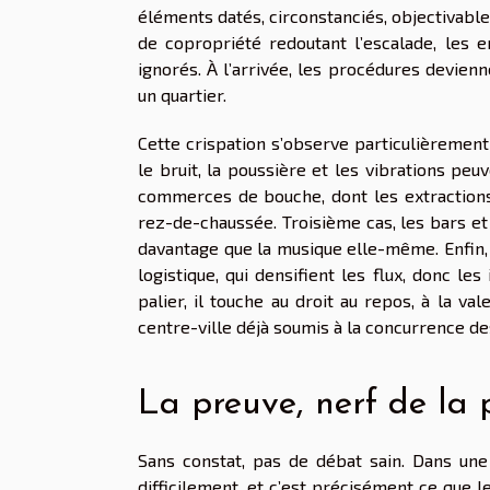
éléments datés, circonstanciés, objectivables
de copropriété redoutant l’escalade, les en
ignorés. À l’arrivée, les procédures devien
un quartier.
Cette crispation s’observe particulièrement 
le bruit, la poussière et les vibrations peu
commerces de bouche, dont les extractions,
rez-de-chaussée. Troisième cas, les bars et
davantage que la musique elle-même. Enfin, 
logistique, qui densifient les flux, donc les
palier, il touche au droit au repos, à la val
centre-ville déjà soumis à la concurrence d
La preuve, nerf de la 
Sans constat, pas de débat sain. Dans une
difficilement, et c’est précisément ce que 