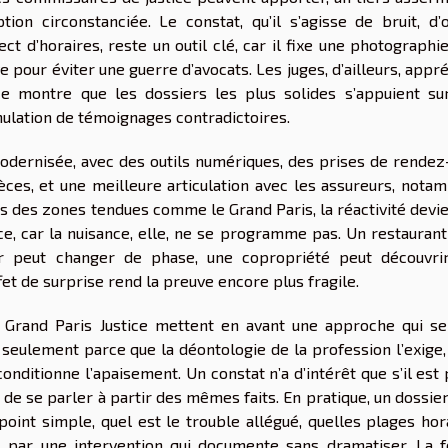
ion circonstanciée. Le constat, qu’il s’agisse de bruit, d’o
t d’horaires, reste un outil clé, car il fixe une photographi
 pour éviter une guerre d’avocats. Les juges, d’ailleurs, appr
nce montre que les dossiers les plus solides s’appuient su
mulation de témoignages contradictoires.
modernisée, avec des outils numériques, des prises de rendez
èces, et une meilleure articulation avec les assureurs, nota
ans des zones tendues comme le Grand Paris, la réactivité devi
, car la nuisance, elle, ne se programme pas. Un restaurant
ier peut changer de phase, une copropriété peut découvri
ffet de surprise rend la preuve encore plus fragile.
Grand Paris Justice mettent en avant une approche qui se
 seulement parce que la déontologie de la profession l’exige,
conditionne l’apaisement. Un constat n’a d’intérêt que s’il est
 de se parler à partir des mêmes faits. En pratique, un dossie
nt simple, quel est le trouble allégué, quelles plages hora
is par une intervention qui documente sans dramatiser. La 