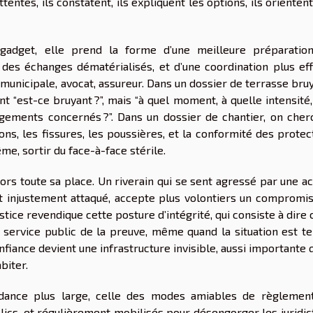
ttentes, ils constatent, ils expliquent les options, ils orienten
n gadget, elle prend la forme d’une meilleure préparatio
 des échanges dématérialisés, et d’une coordination plus eff
ce municipale, avocat, assureur. Dans un dossier de terrasse bru
t “est-ce bruyant ?”, mais “à quel moment, à quelle intensité
logements concernés ?”. Dans un dossier de chantier, on cher
tions, les fissures, les poussières, et la conformité des protec
me, sortir du face-à-face stérile.
ors toute sa place. Un riverain qui se sent agressé par une ac
 injustement attaqué, accepte plus volontiers un compromis 
stice revendique cette posture d’intégrité, qui consiste à dire 
n service public de la preuve, même quand la situation est te
onfiance devient une infrastructure invisible, aussi importante 
biter.
endance plus large, celle des modes amiables de règlemen
lics, et régulièrement mobilisés pour désengorger les juridic