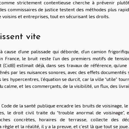
comme strictement contentieuse cherche à prévenir plutôt
 des commissaires de justice testent des méthodes plus rapid
e voisins et entreprises, tout en sécurisant les droits.
issent vite
à cause d’une palissade qui déborde, d’un camion frigorifiqu
En France, le bruit reste l’un des premiers motifs de tensio
it (CidB) estimait déjà, dans ses travaux de référence, qu’une
ênés par les nuisances sonores, avec des effets documentés s
les hypercentres, l’équation se durcit, car la ville “utile” tour
u calme, et les commerçants, de la visibilité, un flux, des livra
. Le Code de la santé publique encadre les bruits de voisinage, l
, le droit civil traite du “trouble anormal de voisinage”, e
ches concrètes, horaires de terrasse, collecte des déc
gle et la réalité, il y a la preuve, et c’est là que tout se joue