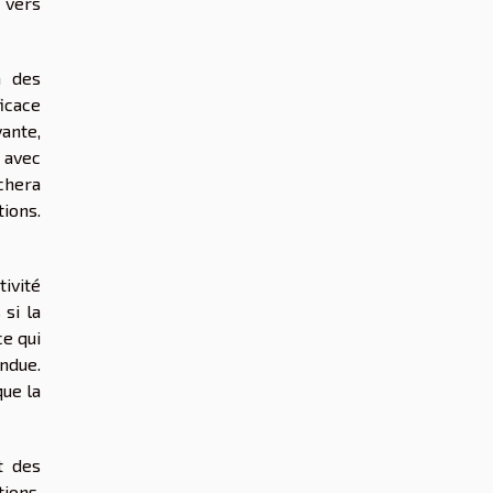
t vers
n des
icace
yante,
, avec
chera
tions.
tivité
si la
ce qui
ndue.
que la
t des
tions.