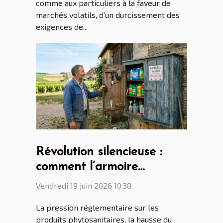
comme aux particuliers à la faveur de
marchés volatils, d’un durcissement des
exigences de...
Révolution silencieuse :
comment l’armoire
phytosanitaire transforme
Vendredi 19 juin 2026 10:38
le quotidien des
La pression réglementaire sur les
agriculteurs français
produits phytosanitaires, la hausse du