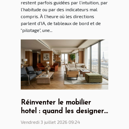
restent parfois guidées par l’intuition, par
l’habitude ou par des indicateurs mal
compris. À l’heure où les directions
parlent d’IA, de tableaux de bord et de
“pilotage”, une...
Réinventer le mobilier
hotel : quand les designers
parisiens dictent la
Vendredi 3 juillet 2026 09:24
tendance mondiale