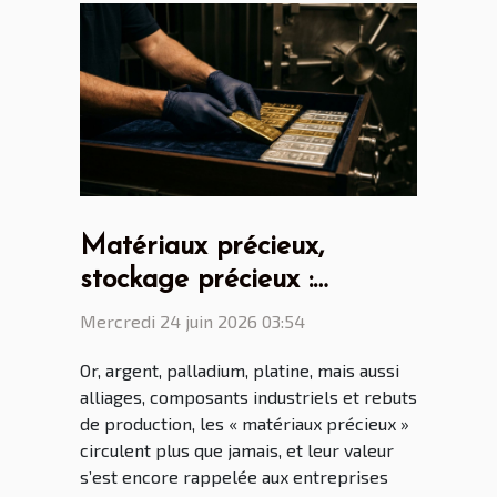
Matériaux précieux,
stockage précieux :
comment éviter pertes et
Mercredi 24 juin 2026 03:54
litiges
Or, argent, palladium, platine, mais aussi
alliages, composants industriels et rebuts
de production, les « matériaux précieux »
circulent plus que jamais, et leur valeur
s’est encore rappelée aux entreprises