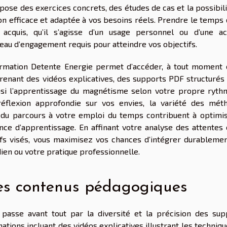
ose des exercices concrets, des études de cas et la possibili
n efficace et adaptée à vos besoins réels. Prendre le temps 
 acquis, qu’il s’agisse d’un usage personnel ou d’une act
au d’engagement requis pour atteindre vos objectifs.
rmation Detente Energie permet d’accéder, à tout moment 
enant des vidéos explicatives, des supports PDF structurés 
nsi l’apprentissage du magnétisme selon votre propre ryth
réflexion approfondie sur vos envies, la variété des mét
 du parcours à votre emploi du temps contribuent à optimis
ence d’apprentissage. En affinant votre analyse des attentes 
ifs visés, vous maximisez vos chances d’intégrer durablemen
en ou votre pratique professionnelle.
des contenus pédagogiques
passe avant tout par la diversité et la précision des sup
tions incluant des vidéos explicatives illustrant les techniq