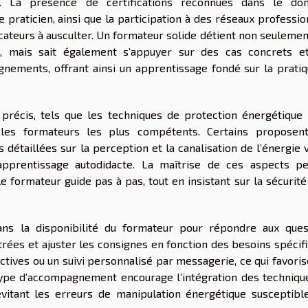
s. La présence de certifications reconnues dans le do
 praticien, ainsi que la participation à des réseaux professi
icateurs à ausculter. Un formateur solide détient non seuleme
, mais sait également s’appuyer sur des cas concrets e
gnements, offrant ainsi un apprentissage fondé sur la pratiq
précis, tels que les techniques de protection énergétique 
e les formateurs les plus compétents. Certains proposen
détaillées sur la perception et la canalisation de l’énergie v
l’apprentissage autodidacte. La maîtrise de ces aspects p
e formateur guide pas à pas, tout en insistant sur la sécurité
ans la disponibilité du formateur pour répondre aux ques
ntrées et ajuster les consignes en fonction des besoins spécif
ctives ou un suivi personnalisé par messagerie, ce qui favori
ype d’accompagnement encourage l’intégration des techniqu
évitant les erreurs de manipulation énergétique susceptibl