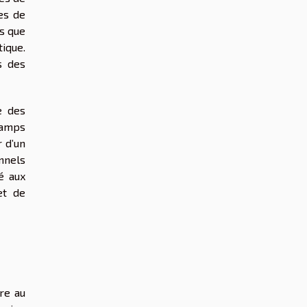
es de
s que
ique.
s des
e des
hamps
r d’un
onnels
é aux
et de
re au