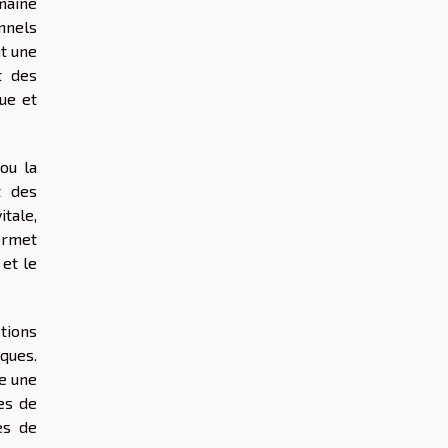
maine
onnels
nt une
t des
ue et
ou la
t des
itale,
ermet
 et le
tions
iques.
se une
es de
es de