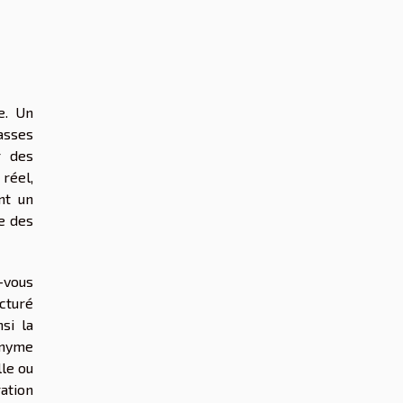
e. Un
asses
r des
réel,
nt un
e des
-vous
ucturé
si la
onyme
lle ou
ration