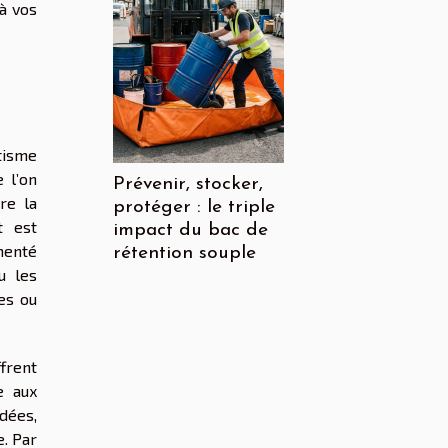
à vos
tisme
 l’on
Prévenir, stocker,
re la
protéger : le triple
t est
impact du bac de
menté
rétention souple
u les
es ou
ffrent
e aux
idées,
. Par