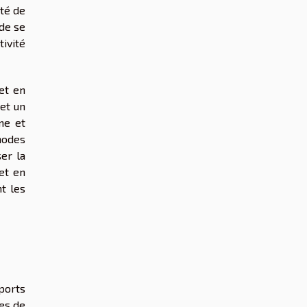
té de
de se
ivité
et en
et un
me et
hodes
er la
et en
t les
ports
ues de