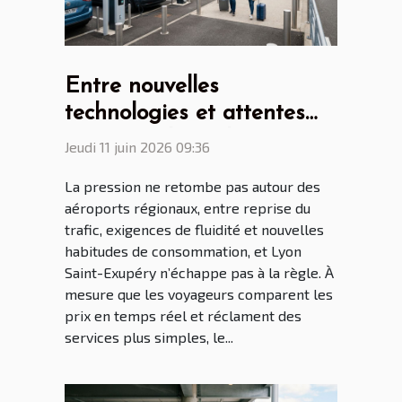
Entre nouvelles
technologies et attentes
voyageur, le parking
Jeudi 11 juin 2026 09:36
aéroport Lyon Saint Ex à
La pression ne retombe pas autour des
l’heure des mutations
aéroports régionaux, entre reprise du
trafic, exigences de fluidité et nouvelles
habitudes de consommation, et Lyon
Saint-Exupéry n’échappe pas à la règle. À
mesure que les voyageurs comparent les
prix en temps réel et réclament des
services plus simples, le...