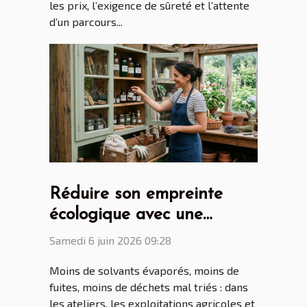
les prix, l’exigence de sûreté et l’attente
d’un parcours...
Réduire son empreinte
écologique avec une
armoire phytosanitaire
Samedi 6 juin 2026 09:28
bien pensée
Moins de solvants évaporés, moins de
fuites, moins de déchets mal triés : dans
les ateliers, les exploitations agricoles et