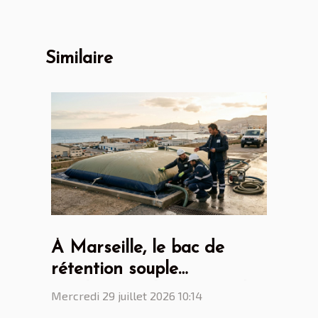
Similaire
À Marseille, le bac de
rétention souple
révolutionne la gestion des
Mercredi 29 juillet 2026 10:14
eaux polluées