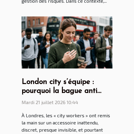
gestion des risques. Dans ce contexte,...
London city s’équipe :
pourquoi la bague anti
stress séduit les
Mardi 21 juillet 2026 10:44
générations connectées ?
À Londres, les « city workers » ont remis
la main sur un accessoire inattendu,
discret, presque invisible, et pourtant