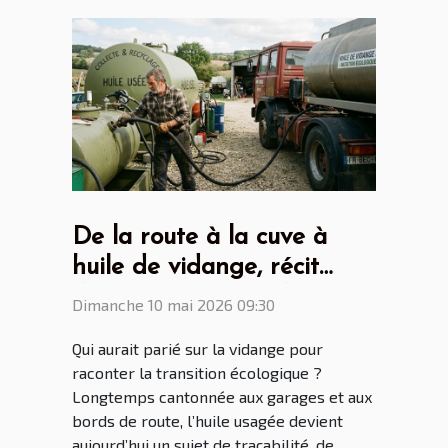
De la route à la cuve à
huile de vidange, récit
d'une mutation écologique
Dimanche 10 mai 2026 09:30
inattendue
Qui aurait parié sur la vidange pour
raconter la transition écologique ?
Longtemps cantonnée aux garages et aux
bords de route, l’huile usagée devient
aujourd’hui un sujet de traçabilité, de