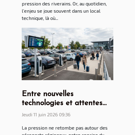
pression des riverains. Or, au quotidien,
l’enjeu se joue souvent dans un local
technique, là où...
Entre nouvelles
technologies et attentes
voyageur, le parking
Jeudi 11 juin 2026 09:36
aéroport Lyon Saint Ex à
La pression ne retombe pas autour des
l’heure des mutations
aéroports régionaux, entre reprise du