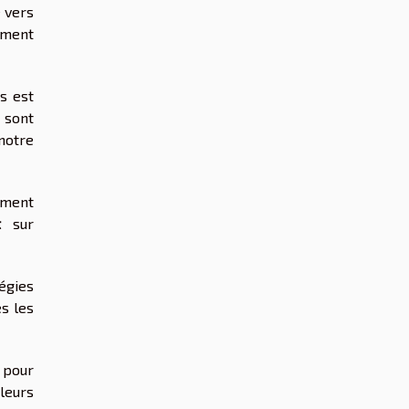
 vers
ement
s est
 sont
notre
ement
t
sur
égies
s les
 pour
 leurs