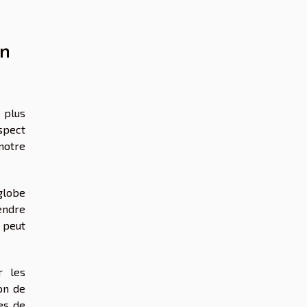
en
 plus
spect
notre
globe
endre
 peut
r les
on de
es de