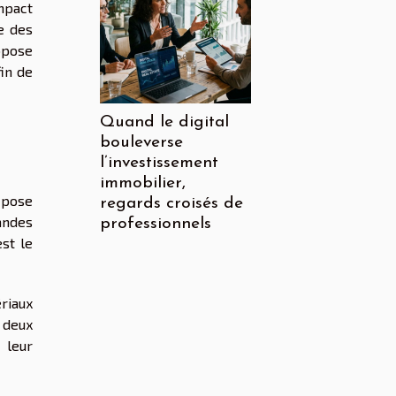
mpact
e des
opose
in de
Quand le digital
bouleverse
l’investissement
immobilier,
 pose
regards croisés de
andes
professionnels
st le
riaux
 deux
 leur