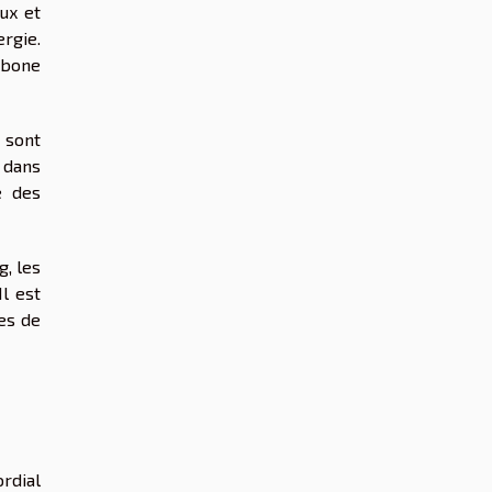
ux et
ergie.
rbone
e sont
 dans
e des
g, les
l est
es de
ordial