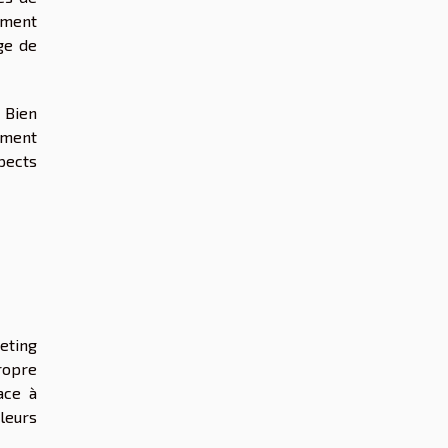
lement
ge de
 Bien
mment
pects
eting
ropre
ace à
leurs