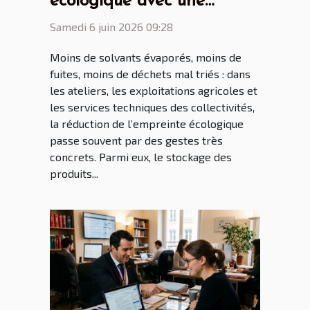
écologique avec une
armoire phytosanitaire
Samedi 6 juin 2026 09:28
bien pensée
Moins de solvants évaporés, moins de
fuites, moins de déchets mal triés : dans
les ateliers, les exploitations agricoles et
les services techniques des collectivités,
la réduction de l’empreinte écologique
passe souvent par des gestes très
concrets. Parmi eux, le stockage des
produits...