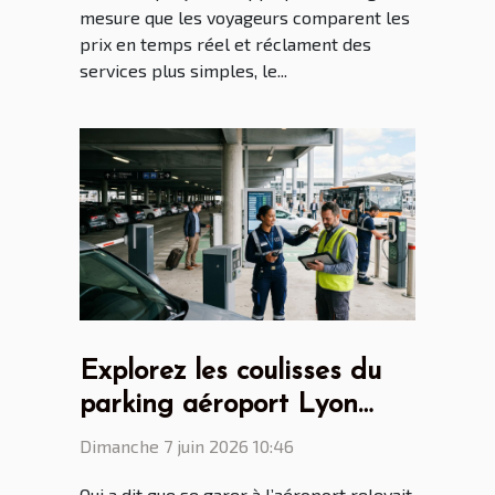
mesure que les voyageurs comparent les
prix en temps réel et réclament des
services plus simples, le...
Explorez les coulisses du
parking aéroport Lyon
Saint Ex entre innovations
Dimanche 7 juin 2026 10:46
et vie quotidienne
Qui a dit que se garer à l’aéroport relevait