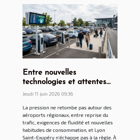
Entre nouvelles
technologies et attentes
voyageur, le parking
Jeudi 11 juin 2026 09:36
aéroport Lyon Saint Ex à
La pression ne retombe pas autour des
l’heure des mutations
aéroports régionaux, entre reprise du
trafic, exigences de fluidité et nouvelles
habitudes de consommation, et Lyon
Saint-Exupéry n’échappe pas à la règle. À