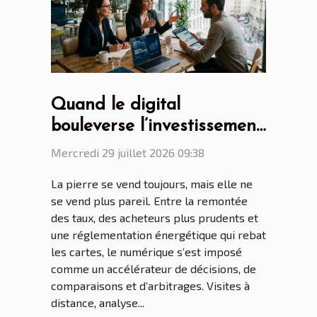
Quand le digital
bouleverse l’investissement
immobilier, regards croisés
Mercredi 29 juillet 2026 09:38
de professionnels
La pierre se vend toujours, mais elle ne
se vend plus pareil. Entre la remontée
des taux, des acheteurs plus prudents et
une réglementation énergétique qui rebat
les cartes, le numérique s’est imposé
comme un accélérateur de décisions, de
comparaisons et d’arbitrages. Visites à
distance, analyse...