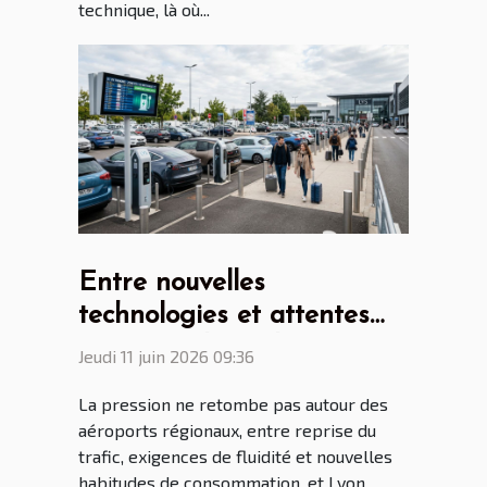
technique, là où...
Entre nouvelles
technologies et attentes
voyageur, le parking
Jeudi 11 juin 2026 09:36
aéroport Lyon Saint Ex à
La pression ne retombe pas autour des
l’heure des mutations
aéroports régionaux, entre reprise du
trafic, exigences de fluidité et nouvelles
habitudes de consommation, et Lyon