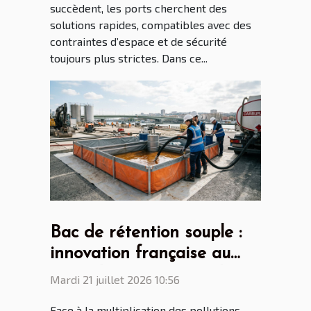
succèdent, les ports cherchent des
solutions rapides, compatibles avec des
contraintes d’espace et de sécurité
toujours plus strictes. Dans ce...
Bac de rétention souple :
innovation française au
cœur des enjeux mondiaux
Mardi 21 juillet 2026 10:56
Face à la multiplication des pollutions