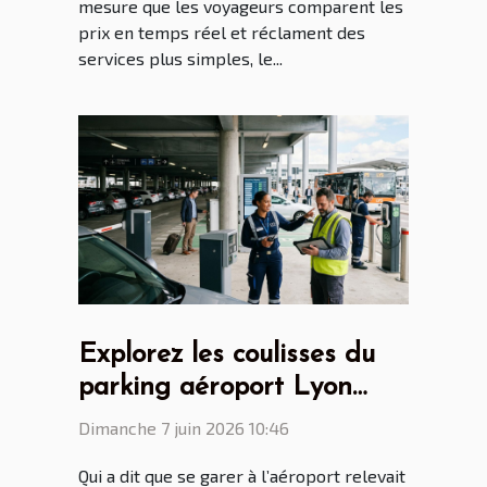
mesure que les voyageurs comparent les
prix en temps réel et réclament des
services plus simples, le...
Explorez les coulisses du
parking aéroport Lyon
Saint Ex entre innovations
Dimanche 7 juin 2026 10:46
et vie quotidienne
Qui a dit que se garer à l’aéroport relevait