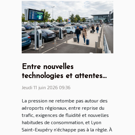
Entre nouvelles
technologies et attentes
voyageur, le parking
Jeudi 11 juin 2026 09:36
aéroport Lyon Saint Ex à
La pression ne retombe pas autour des
l’heure des mutations
aéroports régionaux, entre reprise du
trafic, exigences de fluidité et nouvelles
habitudes de consommation, et Lyon
Saint-Exupéry n’échappe pas à la règle. À