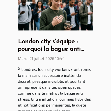
London city s’équipe :
pourquoi la bague anti
stress séduit les
Mardi 21 juillet 2026 10:44
générations connectées ?
À Londres, les « city workers » ont remis
la main sur un accessoire inattendu,
discret, presque invisible, et pourtant
omniprésent dans les open spaces
comme dans le métro : la bague anti
stress. Entre inflation, journées hybrides
et notifications permanentes, la quête
d’un apaisement immédiat se...