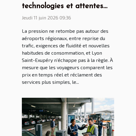
technologies et attentes
voyageur, le parking
Jeudi 11 juin 2026 09:36
aéroport Lyon Saint Ex à
La pression ne retombe pas autour des
l’heure des mutations
aéroports régionaux, entre reprise du
trafic, exigences de fluidité et nouvelles
habitudes de consommation, et Lyon
Saint-Exupéry n’échappe pas à la règle. À
mesure que les voyageurs comparent les
prix en temps réel et réclament des
services plus simples, le...