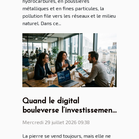
hydrocarbures, en poussières
métalliques et en fines particules, la
pollution file vers les réseaux et le milieu
naturel. Dans ce...
Quand le digital
bouleverse l’investissement
immobilier, regards croisés
Mercredi 29 juillet 2026 09:38
de professionnels
La pierre se vend toujours, mais elle ne