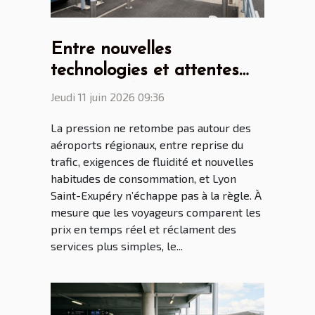
Entre nouvelles
technologies et attentes
voyageur, le parking
Jeudi 11 juin 2026 09:36
aéroport Lyon Saint Ex à
La pression ne retombe pas autour des
l’heure des mutations
aéroports régionaux, entre reprise du
trafic, exigences de fluidité et nouvelles
habitudes de consommation, et Lyon
Saint-Exupéry n’échappe pas à la règle. À
mesure que les voyageurs comparent les
prix en temps réel et réclament des
services plus simples, le...