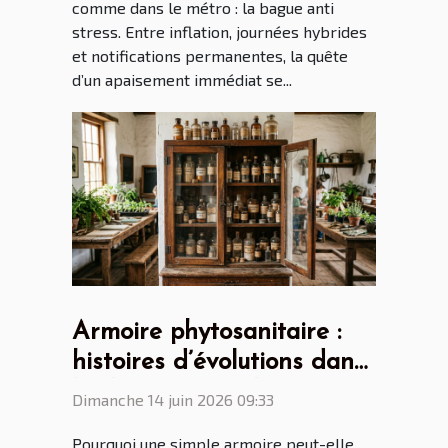
comme dans le métro : la bague anti
stress. Entre inflation, journées hybrides
et notifications permanentes, la quête
d’un apaisement immédiat se...
Armoire phytosanitaire :
histoires d’évolutions dans
les lycées agricoles
Dimanche 14 juin 2026 09:33
français
Pourquoi une simple armoire peut-elle