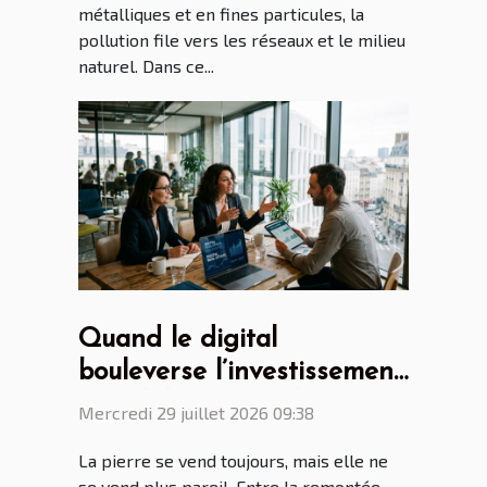
métalliques et en fines particules, la
pollution file vers les réseaux et le milieu
naturel. Dans ce...
Quand le digital
bouleverse l’investissement
immobilier, regards croisés
Mercredi 29 juillet 2026 09:38
de professionnels
La pierre se vend toujours, mais elle ne
se vend plus pareil. Entre la remontée