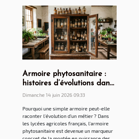
Armoire phytosanitaire :
histoires d’évolutions dans
les lycées agricoles
Dimanche 14 juin 2026 09:33
français
Pourquoi une simple armoire peut-elle
raconter l’évolution d’un métier ? Dans
les lycées agricoles français, l’armoire
phytosanitaire est devenue un marqueur
concret de la montée en puissance des