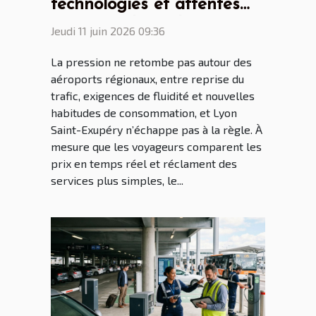
technologies et attentes
voyageur, le parking
Jeudi 11 juin 2026 09:36
aéroport Lyon Saint Ex à
La pression ne retombe pas autour des
l’heure des mutations
aéroports régionaux, entre reprise du
trafic, exigences de fluidité et nouvelles
habitudes de consommation, et Lyon
Saint-Exupéry n’échappe pas à la règle. À
mesure que les voyageurs comparent les
prix en temps réel et réclament des
services plus simples, le...