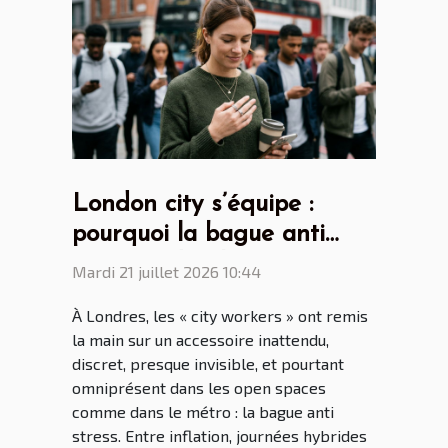
London city s’équipe :
pourquoi la bague anti
stress séduit les
Mardi 21 juillet 2026 10:44
générations connectées ?
À Londres, les « city workers » ont remis
la main sur un accessoire inattendu,
discret, presque invisible, et pourtant
omniprésent dans les open spaces
comme dans le métro : la bague anti
stress. Entre inflation, journées hybrides