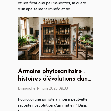
et notifications permanentes, la quête
d’un apaisement immédiat se...
Armoire phytosanitaire :
histoires d’évolutions dans
les lycées agricoles
Dimanche 14 juin 2026 09:33
français
Pourquoi une simple armoire peut-elle
raconter l’évolution d’un métier ? Dans
les lycées agricoles français, l’armoire