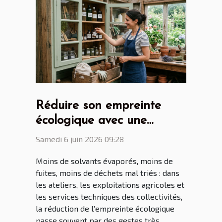
Réduire son empreinte
écologique avec une
armoire phytosanitaire
Samedi 6 juin 2026 09:28
bien pensée
Moins de solvants évaporés, moins de
fuites, moins de déchets mal triés : dans
les ateliers, les exploitations agricoles et
les services techniques des collectivités,
la réduction de l’empreinte écologique
passe souvent par des gestes très