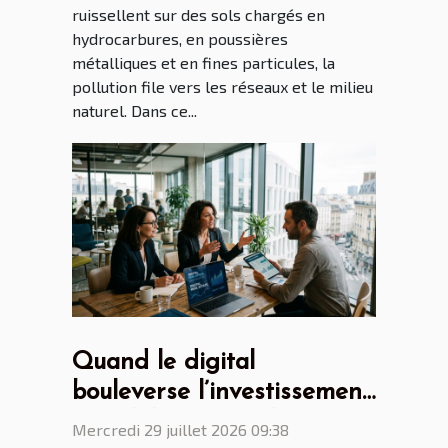
ruissellent sur des sols chargés en
hydrocarbures, en poussières
métalliques et en fines particules, la
pollution file vers les réseaux et le milieu
naturel. Dans ce...
Quand le digital
bouleverse l’investissement
immobilier, regards croisés
Mercredi 29 juillet 2026 09:38