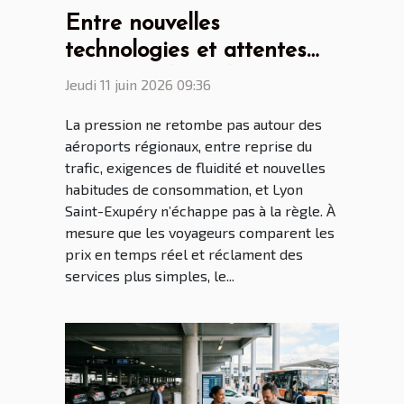
Entre nouvelles
technologies et attentes
voyageur, le parking
Jeudi 11 juin 2026 09:36
aéroport Lyon Saint Ex à
La pression ne retombe pas autour des
l’heure des mutations
aéroports régionaux, entre reprise du
trafic, exigences de fluidité et nouvelles
habitudes de consommation, et Lyon
Saint-Exupéry n’échappe pas à la règle. À
mesure que les voyageurs comparent les
prix en temps réel et réclament des
services plus simples, le...