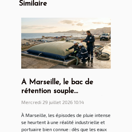
Similaire
À Marseille, le bac de
rétention souple
révolutionne la gestion des
Mercredi 29 juillet 2026 10:14
eaux polluées
À Marseille, les épisodes de pluie intense
se heurtent à une réalité industrielle et
portuaire bien connue : dès que les eaux