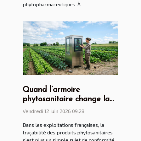
phytopharmaceutiques. À...
Quand l’armoire
phytosanitaire change la
donne pour les agriculteurs
Vendredi 12 juin 2026 09:28
connectés
Dans les exploitations françaises, la
traçabilité des produits phytosanitaires
n’est plus un simple sujet de conformité,