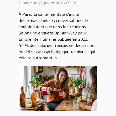
cadre parisien conquis par
Dimanche 26 juillet 2026 09:32
la bague anti stress
À Paris, la santé mentale s’invite
désormais dans les conversations de
couloir autant que dans les réunions.
Selon une enquête OpinionWay pour
Empreinte Humaine publiée en 2023,
44 % des salariés français se déclaraient
en détresse psychologique, un niveau qui
éclaire autrement la...