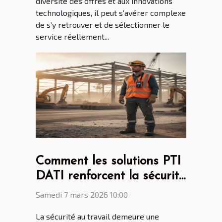
diversité des offres et aux innovations
technologiques, il peut s’avérer complexe
de s’y retrouver et de sélectionner le
service réellement...
Comment les solutions PTI
DATI renforcent la sécurité
au travail ?
Samedi 7 mars 2026 10:00
La sécurité au travail demeure une