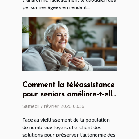
personnes âgées en rendant...
Comment la téléassistance
pour seniors améliore-t-elle
l'indépendance
Samedi 7 février 2026 03:36
quotidienne ?
Face au vieillissement de la population,
de nombreux foyers cherchent des
solutions pour préserver l’autonomie des