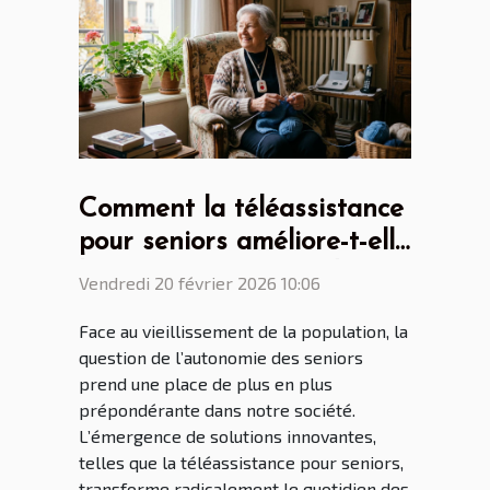
Comment la téléassistance
pour seniors améliore-t-elle
l'autonomie au quotidien ?
Vendredi 20 février 2026 10:06
Face au vieillissement de la population, la
question de l’autonomie des seniors
prend une place de plus en plus
prépondérante dans notre société.
L’émergence de solutions innovantes,
telles que la téléassistance pour seniors,
transforme radicalement le quotidien des