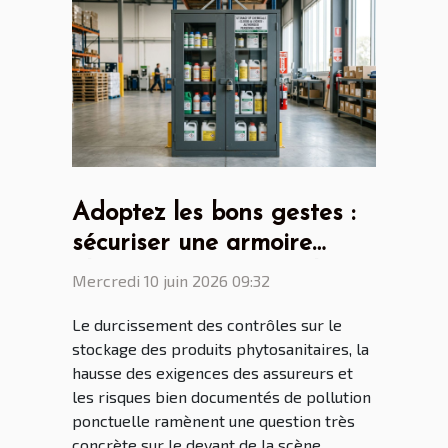
Adoptez les bons gestes :
sécuriser une armoire
phytosanitaire n’est plus
Mercredi 10 juin 2026 09:32
une option
Le durcissement des contrôles sur le
stockage des produits phytosanitaires, la
hausse des exigences des assureurs et
les risques bien documentés de pollution
ponctuelle ramènent une question très
concrète sur le devant de la scène