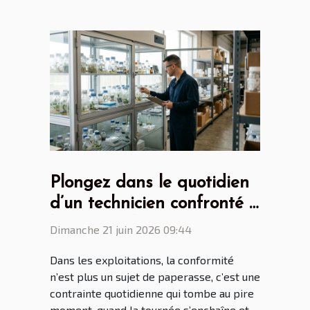
Plongez dans le quotidien
d’un technicien confronté à
l’armoire phytosanitaire
Dimanche 21 juin 2026 09:44
Dans les exploitations, la conformité
n’est plus un sujet de paperasse, c’est une
contrainte quotidienne qui tombe au pire
moment, quand la tournée s’enchaîne et