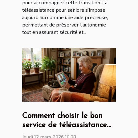
pour accompagner cette transition. La
téléassistance pour seniors s’impose
aujourd’hui comme une aide précieuse,
permettant de préserver l’autonomie
tout en assurant sécurité et...
Comment choisir le bon
service de téléassistance
pour seniors adapté à vos
Jeudi 12 mars 2026 10:08