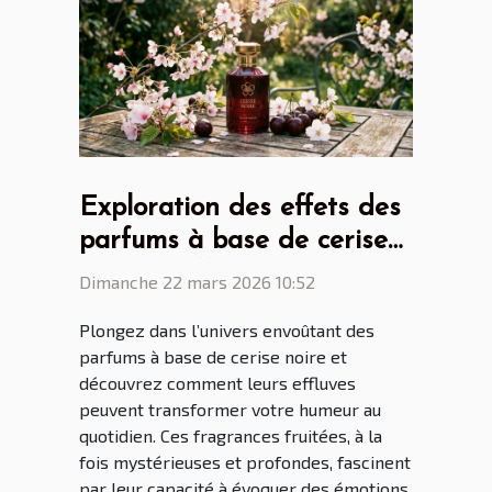
Exploration des effets des
parfums à base de cerise
noire sur l'humeur ?
Dimanche 22 mars 2026 10:52
Plongez dans l’univers envoûtant des
parfums à base de cerise noire et
découvrez comment leurs effluves
peuvent transformer votre humeur au
quotidien. Ces fragrances fruitées, à la
fois mystérieuses et profondes, fascinent
par leur capacité à évoquer des émotions