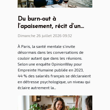
Du burn-out à
l’apaisement, récit d’un
cadre parisien conquis par
Dimanche 26 juillet 2026 09:32
la bague anti stress
À Paris, la santé mentale s’invite
désormais dans les conversations de
couloir autant que dans les réunions.
Selon une enquête OpinionWay pour
Empreinte Humaine publiée en 2023,
44 % des salariés français se déclaraient
en détresse psychologique, un niveau qui
éclaire autrement la...