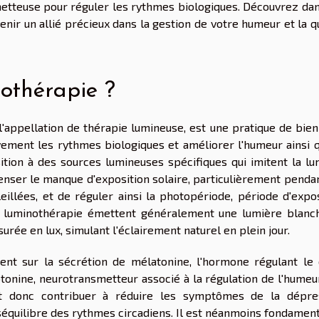
ometteuse pour réguler les rythmes biologiques. Découvrez dan
nir un allié précieux dans la gestion de votre humeur et la q
nothérapie ?
'appellation de thérapie lumineuse, est une pratique de bien
tivement les rythmes biologiques et améliorer l'humeur ainsi 
ition à des sources lumineuses spécifiques qui imitent la lu
penser le manque d'exposition solaire, particulièrement penda
illées, et de réguler ainsi la photopériode, période d'expos
 de luminothérapie émettent généralement une lumière blanc
urée en lux, simulant l'éclairement naturel en plein jour.
ment sur la sécrétion de mélatonine, l'hormone régulant le 
otonine, neurotransmetteur associé à la régulation de l'humeu
ut donc contribuer à réduire les symptômes de la dépre
éséquilibre des rythmes circadiens. Il est néanmoins fondamen