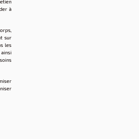
retien
der à
corps,
t sur
s les
 ainsi
soins
imiser
oniser