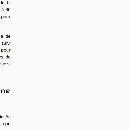
de la
 à 30
 pour
ce de
suivi
 pour
es de
ibuera
nne
in
. Au
et que