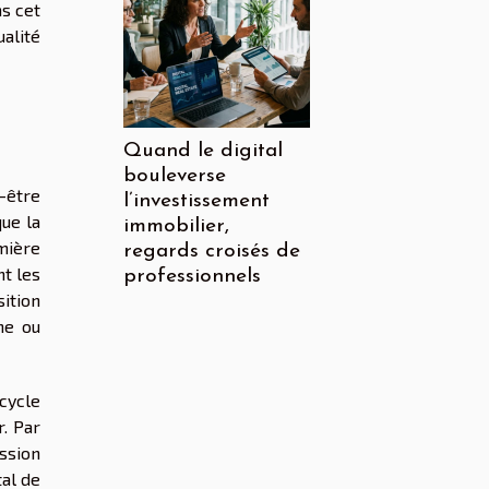
s cet
ualité
Quand le digital
bouleverse
-être
l’investissement
que la
immobilier,
mière
regards croisés de
nt les
professionnels
ition
he ou
cycle
r. Par
ssion
tal de