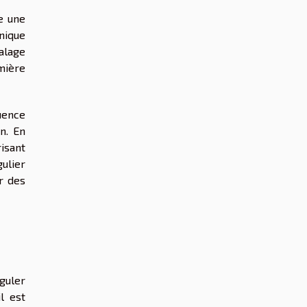
e une
nique
alage
mière
uence
n. En
isant
gulier
er des
guler
l est