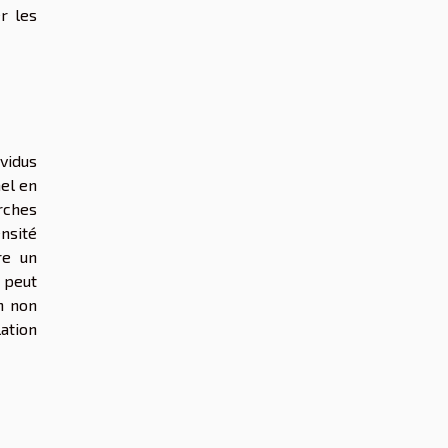
r les
vidus
nel en
rches
nsité
re un
e peut
n non
ation