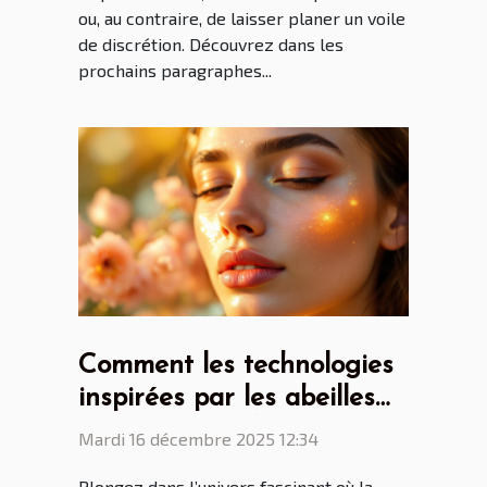
ou, au contraire, de laisser planer un voile
de discrétion. Découvrez dans les
prochains paragraphes...
Comment les technologies
inspirées par les abeilles
peuvent revitaliser votre
Mardi 16 décembre 2025 12:34
peau ?
Plongez dans l’univers fascinant où la