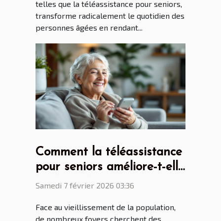
telles que la téléassistance pour seniors,
transforme radicalement le quotidien des
personnes âgées en rendant...
Comment la téléassistance
pour seniors améliore-t-elle
l'indépendance
Samedi 7 février 2026 03:36
quotidienne ?
Face au vieillissement de la population,
de nombreux foyers cherchent des