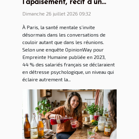
l’apaisement, récit d’un
cadre parisien conquis par
Dimanche 26 juillet 2026 09:32
la bague anti stress
À Paris, la santé mentale s’invite
désormais dans les conversations de
couloir autant que dans les réunions.
Selon une enquête OpinionWay pour
Empreinte Humaine publiée en 2023,
44 % des salariés français se déclaraient
en détresse psychologique, un niveau qui
éclaire autrement la...