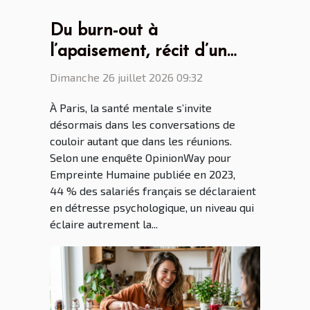
Du burn-out à
l’apaisement, récit d’un
cadre parisien conquis par
Dimanche 26 juillet 2026 09:32
la bague anti stress
À Paris, la santé mentale s’invite
désormais dans les conversations de
couloir autant que dans les réunions.
Selon une enquête OpinionWay pour
Empreinte Humaine publiée en 2023,
44 % des salariés français se déclaraient
en détresse psychologique, un niveau qui
éclaire autrement la...