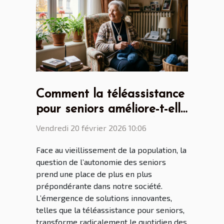
Comment la téléassistance
pour seniors améliore-t-elle
l'autonomie au quotidien ?
Vendredi 20 février 2026 10:06
Face au vieillissement de la population, la
question de l’autonomie des seniors
prend une place de plus en plus
prépondérante dans notre société.
L’émergence de solutions innovantes,
telles que la téléassistance pour seniors,
transforme radicalement le quotidien des