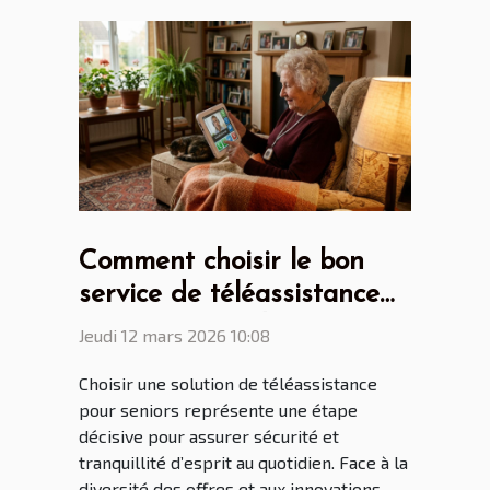
Comment choisir le bon
service de téléassistance
pour seniors adapté à vos
Jeudi 12 mars 2026 10:08
besoins ?
Choisir une solution de téléassistance
pour seniors représente une étape
décisive pour assurer sécurité et
tranquillité d’esprit au quotidien. Face à la
diversité des offres et aux innovations