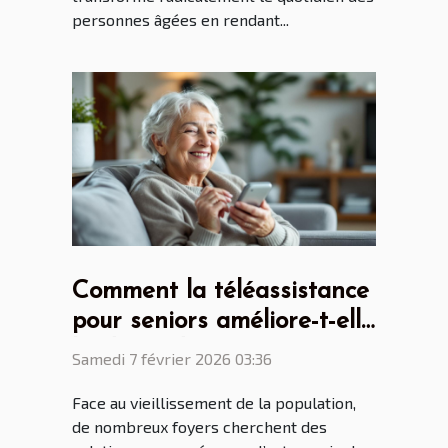
personnes âgées en rendant...
Comment la téléassistance
pour seniors améliore-t-elle
l'indépendance
Samedi 7 février 2026 03:36
quotidienne ?
Face au vieillissement de la population,
de nombreux foyers cherchent des