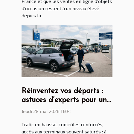
France et que les ventes en ligne d’objets
d’occasion restent à un niveau élevé
depuis la...
Réinventez vos départs :
astuces d’experts pour un
parking aéroport lyon saint
Jeudi 28 mai 2026 11:04
ex sans stress
Trafic en hausse, contrôles renforcés,
accès aux terminaux souvent saturés : à