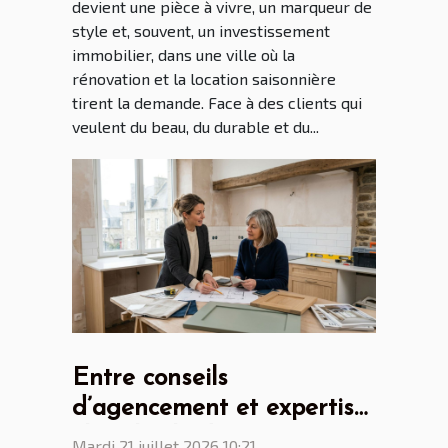
devient une pièce à vivre, un marqueur de
style et, souvent, un investissement
immobilier, dans une ville où la
rénovation et la location saisonnière
tirent la demande. Face à des clients qui
veulent du beau, du durable et du...
Entre conseils
d’agencement et expertise
: le rôle clé du cuisiniste
Mardi 21 juillet 2026 10:21