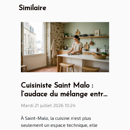
Similaire
Cuisiniste Saint Malo :
l’audace du mélange entre
design scandinave et
Mardi 21 juillet 2026 10:24
touches bretonnes
À Saint-Malo, la cuisine n’est plus
seulement un espace technique, elle