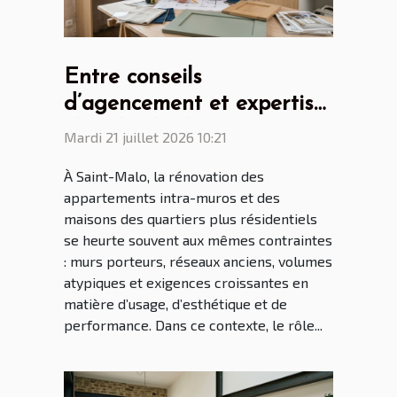
Entre conseils
d’agencement et expertise
: le rôle clé du cuisiniste
Mardi 21 juillet 2026 10:21
Saint Malo dans la
À Saint-Malo, la rénovation des
rénovation malouine
appartements intra-muros et des
maisons des quartiers plus résidentiels
se heurte souvent aux mêmes contraintes
: murs porteurs, réseaux anciens, volumes
atypiques et exigences croissantes en
matière d’usage, d’esthétique et de
performance. Dans ce contexte, le rôle...