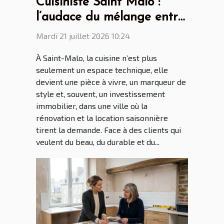
Cuisiniste Saint Malo :
l’audace du mélange entre
design scandinave et
Mardi 21 juillet 2026 10:24
touches bretonnes
À Saint-Malo, la cuisine n’est plus
seulement un espace technique, elle
devient une pièce à vivre, un marqueur de
style et, souvent, un investissement
immobilier, dans une ville où la
rénovation et la location saisonnière
tirent la demande. Face à des clients qui
veulent du beau, du durable et du...