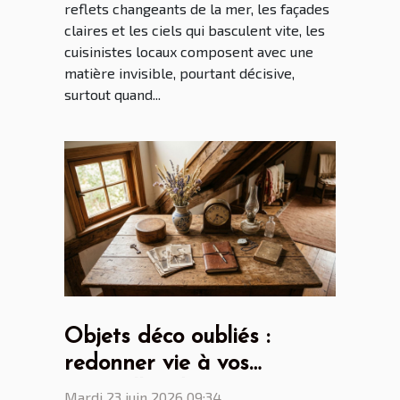
reflets changeants de la mer, les façades
claires et les ciels qui basculent vite, les
cuisinistes locaux composent avec une
matière invisible, pourtant décisive,
surtout quand...
Objets déco oubliés :
redonner vie à vos
trouvailles du grenier
Mardi 23 juin 2026 09:34