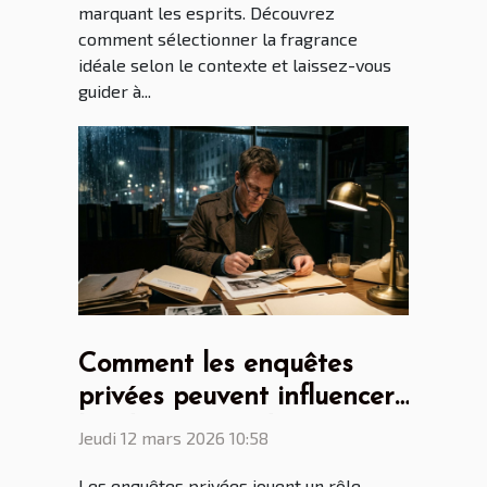
marquant les esprits. Découvrez
comment sélectionner la fragrance
idéale selon le contexte et laissez-vous
guider à...
Comment les enquêtes
privées peuvent influencer
les décisions judiciaires ?
Jeudi 12 mars 2026 10:58
Les enquêtes privées jouent un rôle