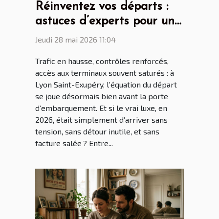
Réinventez vos départs :
astuces d’experts pour un
parking aéroport lyon saint
Jeudi 28 mai 2026 11:04
ex sans stress
Trafic en hausse, contrôles renforcés,
accès aux terminaux souvent saturés : à
Lyon Saint-Exupéry, l’équation du départ
se joue désormais bien avant la porte
d’embarquement. Et si le vrai luxe, en
2026, était simplement d’arriver sans
tension, sans détour inutile, et sans
facture salée ? Entre...