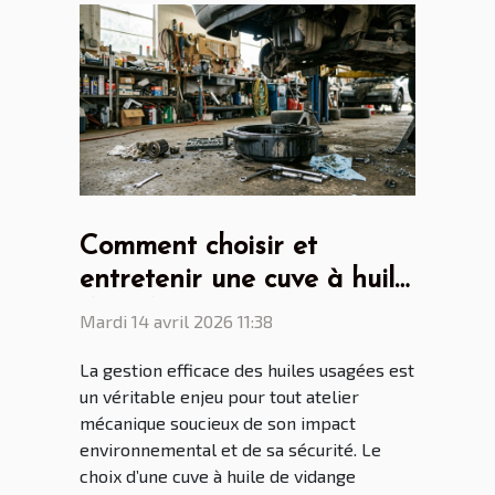
Comment choisir et
entretenir une cuve à huile
de vidange pour son
Mardi 14 avril 2026 11:38
atelier ?
La gestion efficace des huiles usagées est
un véritable enjeu pour tout atelier
mécanique soucieux de son impact
environnemental et de sa sécurité. Le
choix d’une cuve à huile de vidange