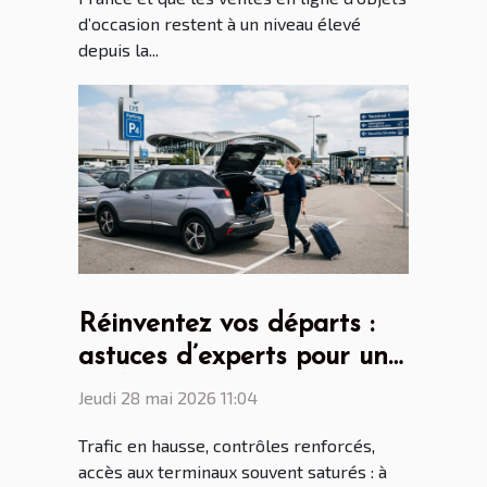
d’occasion restent à un niveau élevé
depuis la...
Réinventez vos départs :
astuces d’experts pour un
parking aéroport lyon saint
Jeudi 28 mai 2026 11:04
ex sans stress
Trafic en hausse, contrôles renforcés,
accès aux terminaux souvent saturés : à