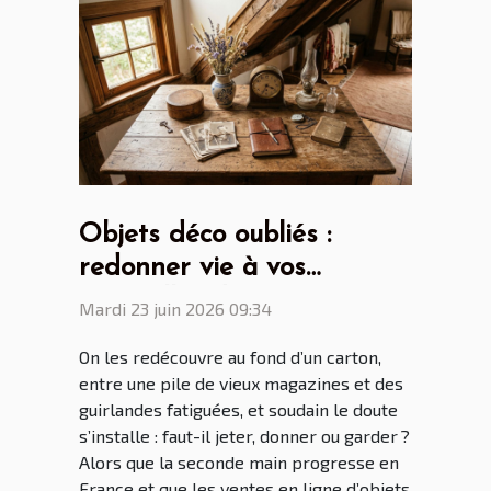
Objets déco oubliés :
redonner vie à vos
trouvailles du grenier
Mardi 23 juin 2026 09:34
On les redécouvre au fond d’un carton,
entre une pile de vieux magazines et des
guirlandes fatiguées, et soudain le doute
s’installe : faut-il jeter, donner ou garder ?
Alors que la seconde main progresse en
France et que les ventes en ligne d’objets