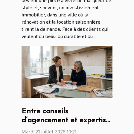
devient une pièce à vivre, un marqueur de
style et, souvent, un investissement
immobilier, dans une ville où la
rénovation et la location saisonnière
tirent la demande. Face à des clients qui
veulent du beau, du durable et du...
Entre conseils
d’agencement et expertise
: le rôle clé du cuisiniste
Mardi 21 juillet 2026 10:21