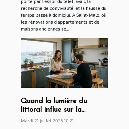
porté par l’essor du télétravail, la
recherche de convivialité, et la hausse du
temps passé à domicile. À Saint-Malo, où
les rénovations d’appartements et de
maisons anciennes se...
Quand la lumière du
littoral influe sur la
création des cuisines par
Mardi 21 juillet 2026 10:21
les cuisinistes Saint Malo