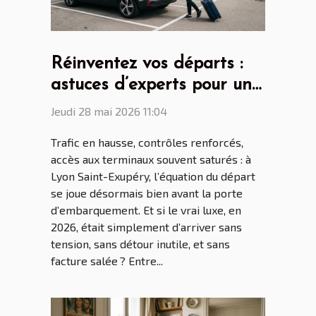
Réinventez vos départs :
astuces d’experts pour un
parking aéroport lyon saint
Jeudi 28 mai 2026 11:04
ex sans stress
Trafic en hausse, contrôles renforcés,
accès aux terminaux souvent saturés : à
Lyon Saint-Exupéry, l’équation du départ
se joue désormais bien avant la porte
d’embarquement. Et si le vrai luxe, en
2026, était simplement d’arriver sans
tension, sans détour inutile, et sans
facture salée ? Entre...