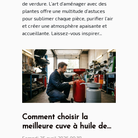
de verdure. L’art d’aménager avec des
plantes offre une multitude d’astuces
pour sublimer chaque pièce, purifier l’air
et créer une atmosphère apaisante et
accueillante. Laissez-vous inspirer...
Comment choisir la
meilleure cuve à huile de
vidange pour votre atelier
Samedi 25 avril 2026 09:38