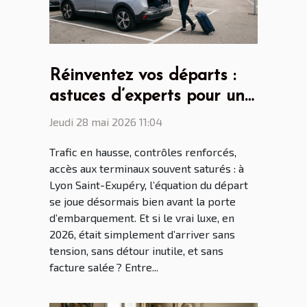
Réinventez vos départs :
astuces d’experts pour un
parking aéroport lyon saint
Jeudi 28 mai 2026 11:04
ex sans stress
Trafic en hausse, contrôles renforcés,
accès aux terminaux souvent saturés : à
Lyon Saint-Exupéry, l’équation du départ
se joue désormais bien avant la porte
d’embarquement. Et si le vrai luxe, en
2026, était simplement d’arriver sans
tension, sans détour inutile, et sans
facture salée ? Entre...