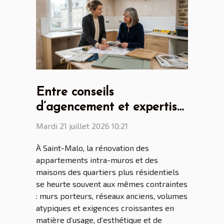
Entre conseils
d’agencement et expertise
: le rôle clé du cuisiniste
Mardi 21 juillet 2026 10:21
Saint Malo dans la
À Saint-Malo, la rénovation des
rénovation malouine
appartements intra-muros et des
maisons des quartiers plus résidentiels
se heurte souvent aux mêmes contraintes
: murs porteurs, réseaux anciens, volumes
atypiques et exigences croissantes en
matière d’usage, d’esthétique et de