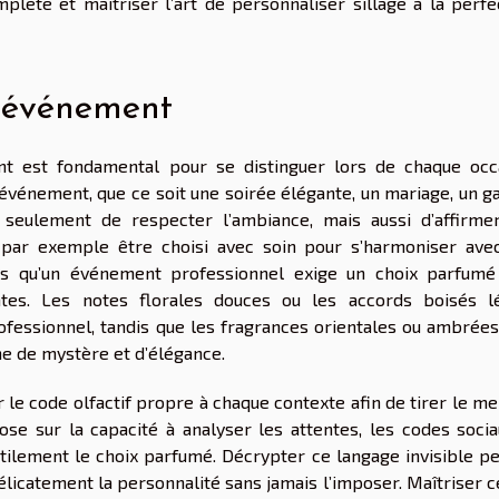
lète et maîtriser l’art de personnaliser sillage à la perfec
l’événement
 est fondamental pour se distinguer lors de chaque occ
’événement, que ce soit une soirée élégante, un mariage, un g
 seulement de respecter l’ambiance, mais aussi d’affirme
 par exemple être choisi avec soin pour s’harmoniser ave
dis qu’un événement professionnel exige un choix parfumé
antes. Les notes florales douces ou les accords boisés l
fessionnel, tandis que les fragrances orientales ou ambrées
he de mystère et d’élégance.
le code olfactif propre à chaque contexte afin de tirer le me
ose sur la capacité à analyser les attentes, les codes socia
tilement le choix parfumé. Décrypter ce langage invisible p
licatement la personnalité sans jamais l’imposer. Maîtriser c