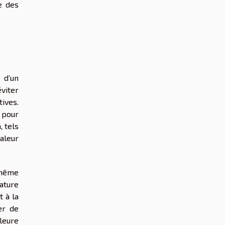
e des
 d’un
viter
tives.
 pour
, tels
aleur
 même
ature
t à la
er de
leure