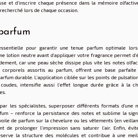
esse et d’inscrire chaque présence dans la mémoire olfactiv
e recherché lors de chaque occasion.
 parfum
ssentielle pour garantir une tenue parfum optimale lors
e lotion neutre avant d’appliquer votre fragrance permet d’é
idement, car une peau sèche dissipe plus vite les notes olfac
 corporels assortis au parfum, offrent une base parfaite
parfum durable. L’application ciblée sur les points de pulsation
coudes, intensifie aussi l’effet longue durée grâce à la ch
es.
ar les spécialistes, superposer différents formats d’une
fum – renforce la persistance des notes et sublime la sign
 voile de parfum sur la chevelure ou les vêtements (en veillan
t de prolonger l’impression sans saturer l’air. Enfin, évit
éserve la structure des molécules et contribue à une meil