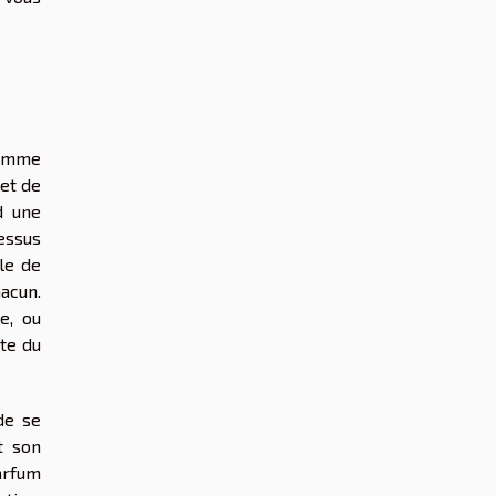
comme
et de
d une
essus
le de
hacun.
e, ou
ite du
de se
t son
arfum