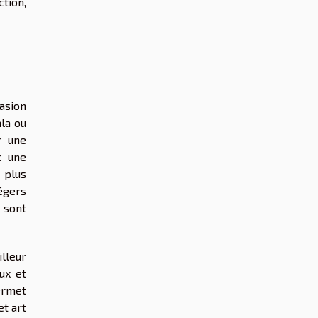
tion,
asion
ala ou
r une
c une
 plus
égers
 sont
illeur
ux et
ermet
et art