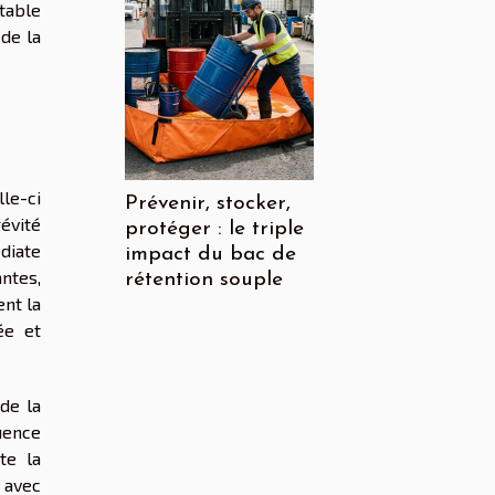
table
de la
lle-ci
Prévenir, stocker,
gévité
protéger : le triple
diate
impact du bac de
ntes,
rétention souple
ent la
ée et
de la
luence
te la
 avec