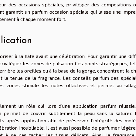
our des occasions spéciales, privilégier des compositions o
t garantit un parfum occasion spéciale qui laisse une impre
aitement à chaque moment fort.
lication
oriser à la hâte avant une célébration. Pour garantir une dif
ivilégier les zones de pulsation. Ces points stratégiques, te
derrière les oreilles ou à la base de la gorge, concentrent la c
 et la tenue de la fragrance. Les conseils parfum des spécial
es zones stimule les notes olfactives et permet au silla
lement un rôle clé lors d’une application parfum réussie
 permet de couvrir subtilement la peau sans la saturer. I
 après application afin de préserver l’intégrité des molé
bration inoubliable, il est aussi possible de parfumer légèr
t à ne pas tacher les tissus délicats. Ainsi, la fragrance