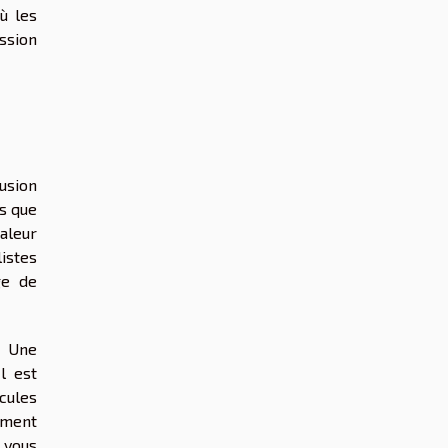
ù les
ssion
fusion
ls que
haleur
istes
ge de
. Une
l est
cules
ement
 vous