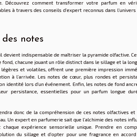
e. Découvrez comment transformer votre parfum en véri
les à travers des conseils d’expert reconnus dans l’univers 
 des notes
l devient indispensable de maîtriser la pyramide olfactive. Ce
ond, chacune jouant un rôle distinct dans le sillage et la lon
t légères et volatiles, offrent une première impression immé
tion à l’arrivée. Les notes de cœur, plus rondes et persista
on identité lors d’un événement. Enfin, les notes de fond ancr
leur persistance, essentielles pour un parfum longue dur
pendra donc de la compréhension de ces notes olfactives et 
eau. Un expert en parfumerie sait que l’alchimie des notes inf
t chaque expérience sensorielle unique. Prendre en comp
volution du sillage et d’opter pour une fragrance en accord