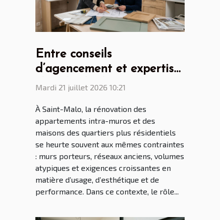
Entre conseils
d’agencement et expertise
: le rôle clé du cuisiniste
Mardi 21 juillet 2026 10:21
Saint Malo dans la
À Saint-Malo, la rénovation des
rénovation malouine
appartements intra-muros et des
maisons des quartiers plus résidentiels
se heurte souvent aux mêmes contraintes
: murs porteurs, réseaux anciens, volumes
atypiques et exigences croissantes en
matière d’usage, d’esthétique et de
performance. Dans ce contexte, le rôle...