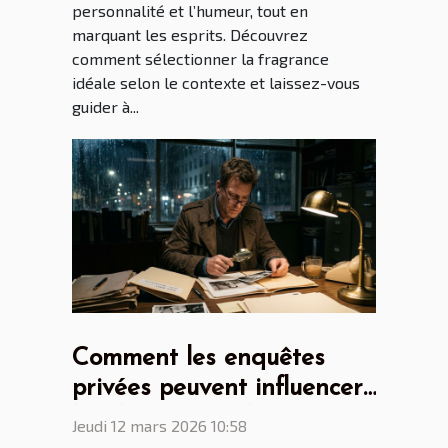
personnalité et l’humeur, tout en
marquant les esprits. Découvrez
comment sélectionner la fragrance
idéale selon le contexte et laissez-vous
guider à...
Comment les enquêtes
privées peuvent influencer
les décisions judiciaires ?
Jeudi 12 mars 2026 10:58