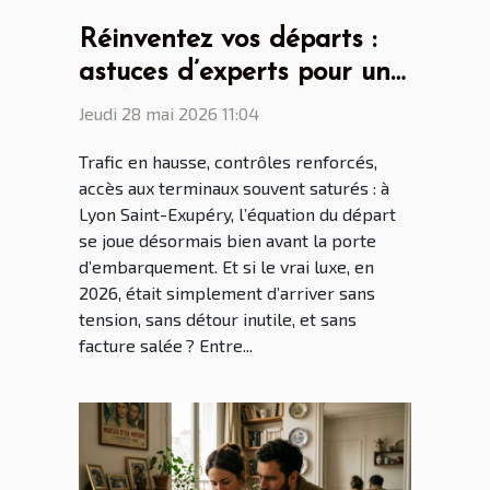
Réinventez vos départs :
astuces d’experts pour un
parking aéroport lyon saint
Jeudi 28 mai 2026 11:04
ex sans stress
Trafic en hausse, contrôles renforcés,
accès aux terminaux souvent saturés : à
Lyon Saint-Exupéry, l’équation du départ
se joue désormais bien avant la porte
d’embarquement. Et si le vrai luxe, en
2026, était simplement d’arriver sans
tension, sans détour inutile, et sans
facture salée ? Entre...