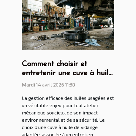
Comment choisir et
entretenir une cuve à huile
de vidange pour son
Mardi 14 avril 2026 11:38
atelier ?
La gestion efficace des huiles usagées est
un véritable enjeu pour tout atelier
mécanique soucieux de son impact
environnemental et de sa sécurité. Le
choix d’une cuve à huile de vidange
adaptée, associée à un entretien