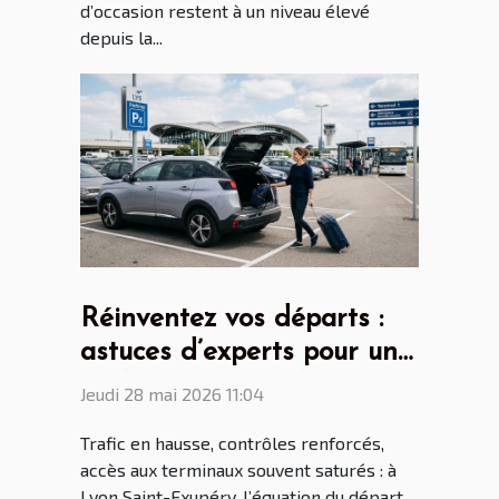
d’occasion restent à un niveau élevé
depuis la...
Réinventez vos départs :
astuces d’experts pour un
parking aéroport lyon saint
Jeudi 28 mai 2026 11:04
ex sans stress
Trafic en hausse, contrôles renforcés,
accès aux terminaux souvent saturés : à
Lyon Saint-Exupéry, l’équation du départ