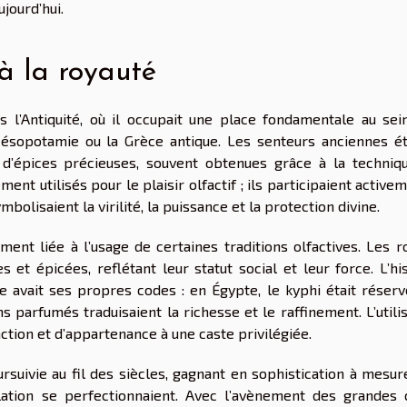
jourd’hui.
à la royauté
l’Antiquité, où il occupait une place fondamentale au sei
Mésopotamie ou la Grèce antique. Les senteurs anciennes ét
t d’épices précieuses, souvent obtenues grâce à la techniq
nt utilisés pour le plaisir olfactif ; ils participaient active
bolisaient la virilité, la puissance et la protection divine.
ment liée à l’usage de certaines traditions olfactives. Les r
 et épicées, reflétant leur statut social et leur force. L’hi
 avait ses propres codes : en Égypte, le kyphi était réserv
s parfumés traduisaient la richesse et le raffinement. L’utili
ction et d’appartenance à une caste privilégiée.
rsuivie au fil des siècles, gagnant en sophistication à mesur
lation se perfectionnaient. Avec l’avènement des grandes 