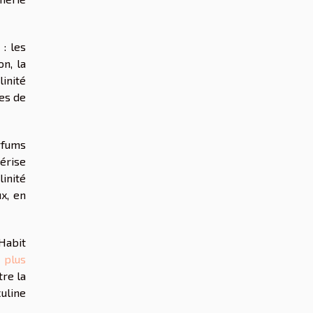
: les
on, la
inité
es de
rfums
érise
inité
x, en
Habit
 plus
tre la
uline