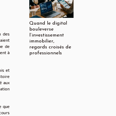
Quand le digital
bouleverse
n des
l’investissement
aient
immobilier,
ue de
regards croisés de
ment à
professionnels
ois et
stoire
é aux
sation
e que
cours