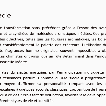
ècle
 transformation sans précédent grâce à l’essor des ava
te et la synthèse de molécules aromatiques inédites. Ces pr
es olfactives, telles que les fougères aromatiques, les bois
 considérablement la palette des créateurs. L’utilisation d
 de fragrances homme originales, souvent impossibles à ob
es chimistes ont ainsi joué un rôle déterminant dans l’innov
sorielle inédite.
ales du siècle, marquées par l’émancipation individuelle 
es tendances parfum. L’homme du XXe siècle a progressiv
 moyen d’affirmer sa personnalité, rompant avec les 
masculines à quelques accords classiques. L’apparition de frag
du à ce désir croissant de distinction, favorisant le dévelop
rents styles de vie et identités.