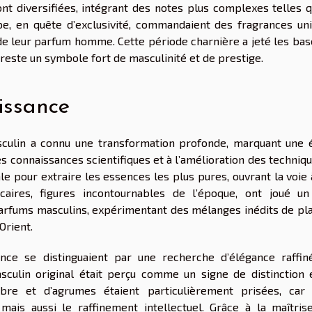
ont diversifiées, intégrant des notes plus complexes telles q
pe, en quête d’exclusivité, commandaient des fragrances uni
é de leur parfum homme. Cette période charnière a jeté les ba
reste un symbole fort de masculinité et de prestige.
issance
sculin a connu une transformation profonde, marquant une 
es connaissances scientifiques et à l’amélioration des techniqu
le pour extraire les essences les plus pures, ouvrant la voie
icaires, figures incontournables de l’époque, ont joué un
arfums masculins, expérimentant des mélanges inédits de pla
Orient.
nce se distinguaient par une recherche d’élégance raffin
asculin original était perçu comme un signe de distinction 
re et d’agrumes étaient particulièrement prisées, car 
ais aussi le raffinement intellectuel. Grâce à la maîtris