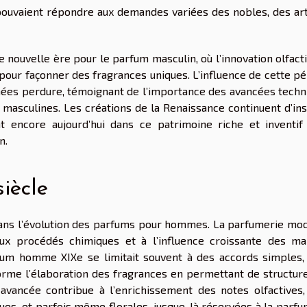
s pouvaient répondre aux demandes variées des nobles, des art
 nouvelle ère pour le parfum masculin, où l’innovation olfact
 pour façonner des fragrances uniques. L’influence de cette p
mées perdure, témoignant de l’importance des avancées techn
s masculines. Les créations de la Renaissance continuent d’in
t encore aujourd’hui dans ce patrimoine riche et inventif
n.
iècle
dans l’évolution des parfums pour hommes. La parfumerie mo
 procédés chimiques et à l’influence croissante des ma
fum homme XIXe se limitait souvent à des accords simples,
forme l’élaboration des fragrances en permettant de structure
avancée contribue à l’enrichissement des notes olfactives,
ques, et parfois même florales, jusque-là réservées à la parf