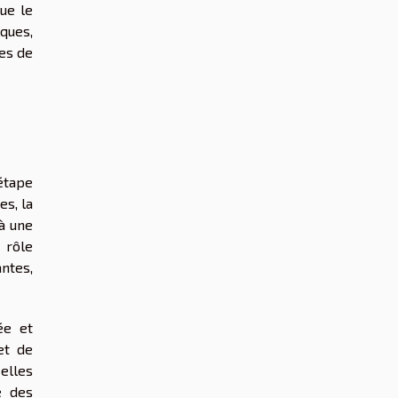
ue le
ques,
ses de
étape
es, la
 à une
 rôle
ntes,
ée et
et de
elles
e des