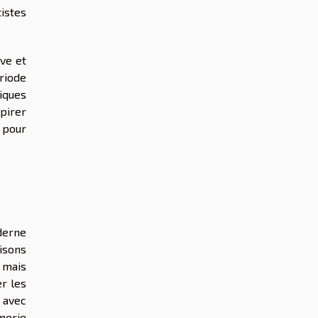
istes
ive et
ériode
iques
spirer
 pour
derne
isons
 mais
r les
 avec
umerie