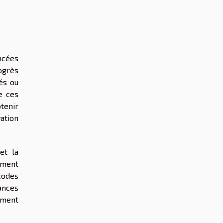
ncées
ogrès
és ou
e ces
tenir
ation
et la
ement
codes
rances
pement