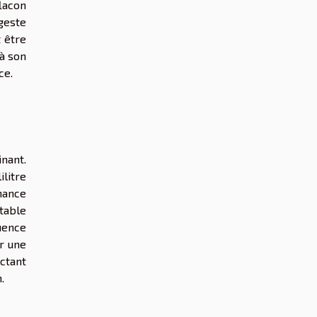
lacon
geste
t être
 à son
ce.
inant.
ilitre
nance
table
quence
er une
ctant
.