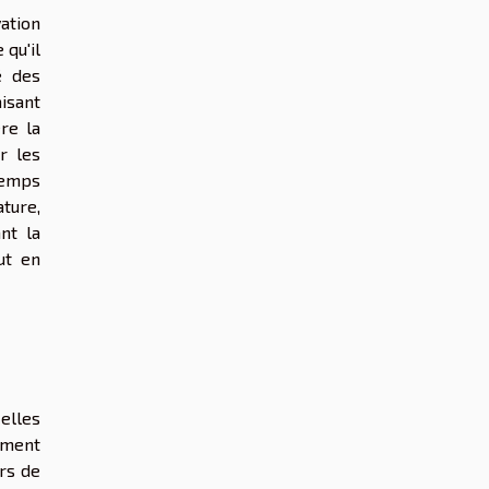
vation
 qu'il
é des
isant
re la
r les
gtemps
ture,
nt la
ut en
elles
rement
rs de