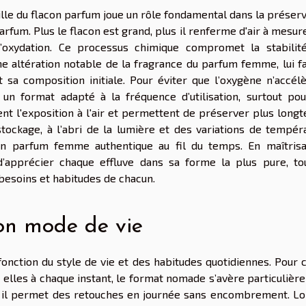
aille du flacon parfum joue un rôle fondamental dans la préser
parfum. Plus le flacon est grand, plus il renferme d'air à mesure
d’oxydation. Ce processus chimique compromet la stabilit
e altération notable de la fragrance du parfum femme, lui fa
 sa composition initiale. Pour éviter que l’oxygène n’accélè
r un format adapté à la fréquence d’utilisation, surtout pou
tent l'exposition à l'air et permettent de préserver plus lon
tockage, à l’abri de la lumière et des variations de tempéra
un parfum femme authentique au fil du temps. En maîtrisa
d’apprécier chaque effluve dans sa forme la plus pure, to
 besoins et habitudes de chacun.
on mode de vie
nction du style de vie et des habitudes quotidiennes. Pour c
r elles à chaque instant, le format nomade s’avère particuliè
in, il permet des retouches en journée sans encombrement. Lo