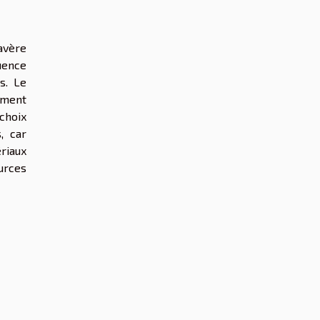
avère
uence
s. Le
ement
choix
, car
riaux
urces