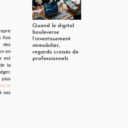
Quand le digital
ropre
bouleverse
 fois
l’investissement
é des
immobilier,
ion en
regards croisés de
r est
professionnels
de la
éger,
 plus
tez ce
à ses