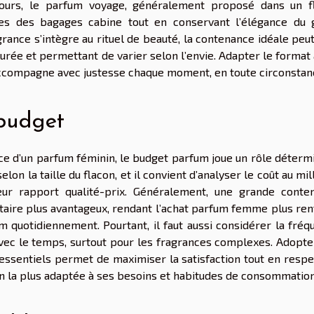
ours, le parfum voyage, généralement proposé dans un f
ces des bagages cabine tout en conservant l’élégance du 
rance s’intègre au rituel de beauté, la contenance idéale peu
durée et permettant de varier selon l’envie. Adapter le format
 accompagne avec justesse chaque moment, en toute circonstan
budget
nce d’un parfum féminin, le budget parfum joue un rôle déterm
on la taille du flacon, et il convient d’analyser le coût au mill
leur rapport qualité-prix. Généralement, une grande conte
taire plus avantageux, rendant l’achat parfum femme plus ren
fum quotidiennement. Pourtant, il faut aussi considérer la fré
us avec le temps, surtout pour les fragrances complexes. Adopt
essentiels permet de maximiser la satisfaction tout en respe
ion la plus adaptée à ses besoins et habitudes de consommation