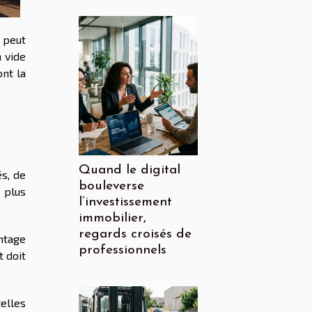
 peut
 vide
nt la
Quand le digital
s, de
bouleverse
 plus
l’investissement
immobilier,
regards croisés de
ntage
professionnels
t doit
telles