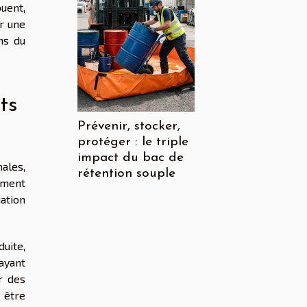
uent,
ar une
ns du
ts
Prévenir, stocker,
protéger : le triple
impact du bac de
ales,
rétention souple
ement
ation
uite,
 ayant
r des
 être