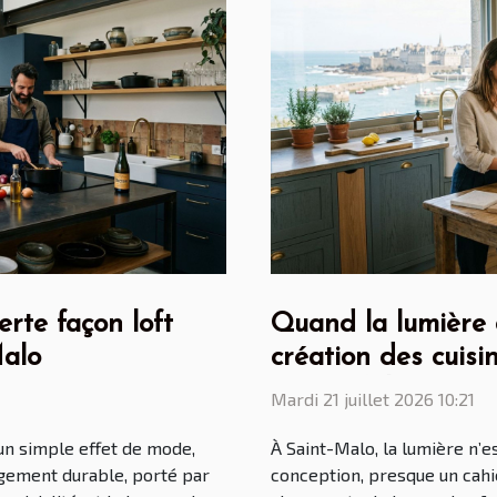
erte façon loft
Quand la lumière du
Malo
création des cuisin
Saint Malo
Mardi 21 juillet 2026 10:21
 un simple effet de mode,
À Saint-Malo, la lumière n’e
gement durable, porté par
conception, presque un cahie