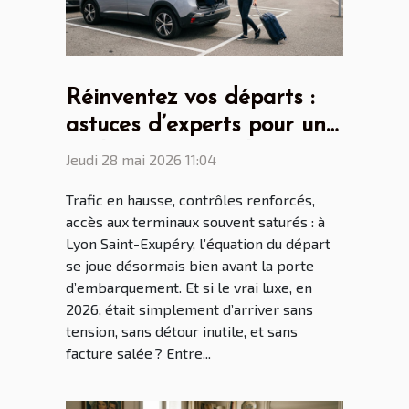
Réinventez vos départs :
astuces d’experts pour un
parking aéroport lyon saint
Jeudi 28 mai 2026 11:04
ex sans stress
Trafic en hausse, contrôles renforcés,
accès aux terminaux souvent saturés : à
Lyon Saint-Exupéry, l’équation du départ
se joue désormais bien avant la porte
d’embarquement. Et si le vrai luxe, en
2026, était simplement d’arriver sans
tension, sans détour inutile, et sans
facture salée ? Entre...