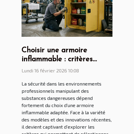
Choisir une armoire
inflammable : critères
essentiels et nouveautés
Lundi 16 février 2026 10:08
La sécurité dans les environnements
professionnels manipulant des
substances dangereuses dépend
fortement du choix d’une armoire
inflammable adaptée. Face à la variété
des modèles et des innovations récentes,
il devient captivant d’explorer les
critères qui permettent de sélectionner