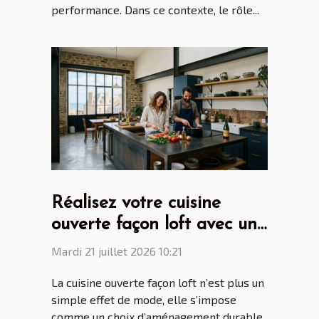
performance. Dans ce contexte, le rôle...
Réalisez votre cuisine
ouverte façon loft avec un
cuisiniste Saint Malo
Mardi 21 juillet 2026 10:21
La cuisine ouverte façon loft n’est plus un
simple effet de mode, elle s’impose
comme un choix d’aménagement durable,