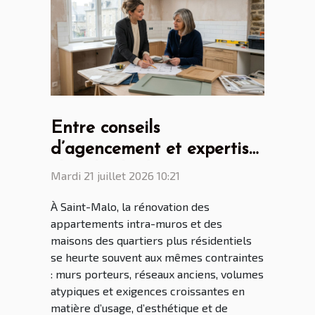
Entre conseils
d’agencement et expertise
: le rôle clé du cuisiniste
Mardi 21 juillet 2026 10:21
Saint Malo dans la
À Saint-Malo, la rénovation des
rénovation malouine
appartements intra-muros et des
maisons des quartiers plus résidentiels
se heurte souvent aux mêmes contraintes
: murs porteurs, réseaux anciens, volumes
atypiques et exigences croissantes en
matière d’usage, d’esthétique et de