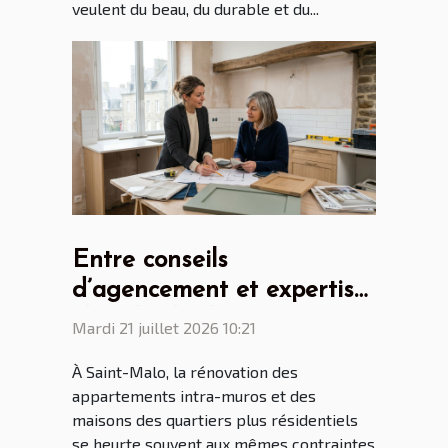
veulent du beau, du durable et du...
Entre conseils
d’agencement et expertise
: le rôle clé du cuisiniste
Mardi 21 juillet 2026 10:21
Saint Malo dans la
À Saint-Malo, la rénovation des
rénovation malouine
appartements intra-muros et des
maisons des quartiers plus résidentiels
se heurte souvent aux mêmes contraintes