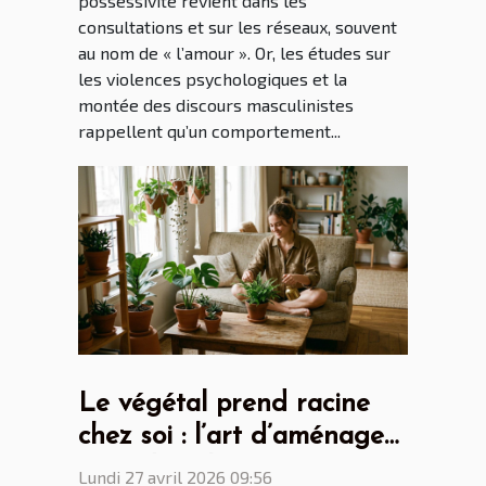
possessivité revient dans les
consultations et sur les réseaux, souvent
au nom de « l’amour ». Or, les études sur
les violences psychologiques et la
montée des discours masculinistes
rappellent qu’un comportement...
Le végétal prend racine
chez soi : l’art d’aménager
avec des plantes
Lundi 27 avril 2026 09:56