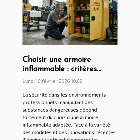
Choisir une armoire
inflammable : critères
essentiels et nouveautés
Lundi 16 février 2026 10:08
La sécurité dans les environnements
professionnels manipulant des
substances dangereuses dépend
fortement du choix d’une armoire
inflammable adaptée. Face à la variété
des modèles et des innovations récentes,
il devient captivant d’explorer les