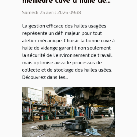
meilleure cuve à huile de
vidange pour votre atelier
Samedi 25 avril 2026 09:38
?
La gestion efficace des huiles usagées
représente un défi majeur pour tout
atelier mécanique. Choisir la bonne cuve à
huile de vidange garantit non seulement
la sécurité de l’environnement de travail,
mais optimise aussi le processus de
collecte et de stockage des huiles usées.
Découvrez dans les...