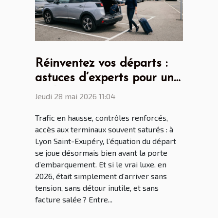
Réinventez vos départs :
astuces d’experts pour un
parking aéroport lyon saint
Jeudi 28 mai 2026 11:04
ex sans stress
Trafic en hausse, contrôles renforcés,
accès aux terminaux souvent saturés : à
Lyon Saint-Exupéry, l’équation du départ
se joue désormais bien avant la porte
d’embarquement. Et si le vrai luxe, en
2026, était simplement d’arriver sans
tension, sans détour inutile, et sans
facture salée ? Entre...