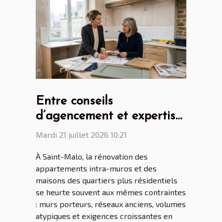
Entre conseils
d’agencement et expertise
: le rôle clé du cuisiniste
Mardi 21 juillet 2026 10:21
Saint Malo dans la
À Saint-Malo, la rénovation des
rénovation malouine
appartements intra-muros et des
maisons des quartiers plus résidentiels
se heurte souvent aux mêmes contraintes
: murs porteurs, réseaux anciens, volumes
atypiques et exigences croissantes en