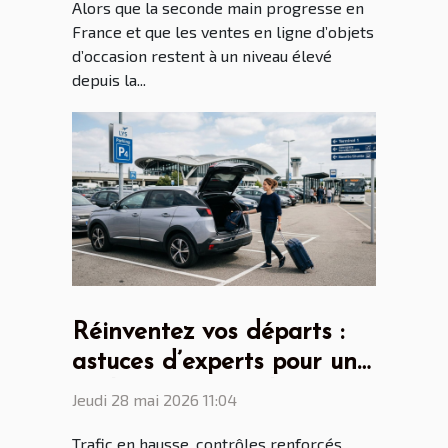
Alors que la seconde main progresse en
France et que les ventes en ligne d’objets
d’occasion restent à un niveau élevé
depuis la...
Réinventez vos départs :
astuces d’experts pour un
parking aéroport lyon saint
Jeudi 28 mai 2026 11:04
ex sans stress
Trafic en hausse, contrôles renforcés,