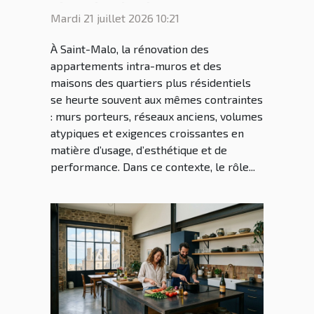
: le rôle clé du cuisiniste
Mardi 21 juillet 2026 10:21
Saint Malo dans la
À Saint-Malo, la rénovation des
rénovation malouine
appartements intra-muros et des
maisons des quartiers plus résidentiels
se heurte souvent aux mêmes contraintes
: murs porteurs, réseaux anciens, volumes
atypiques et exigences croissantes en
matière d’usage, d’esthétique et de
performance. Dans ce contexte, le rôle...