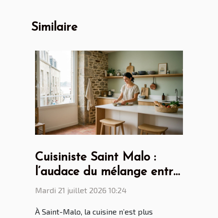
Similaire
Cuisiniste Saint Malo :
l’audace du mélange entre
design scandinave et
Mardi 21 juillet 2026 10:24
touches bretonnes
À Saint-Malo, la cuisine n’est plus