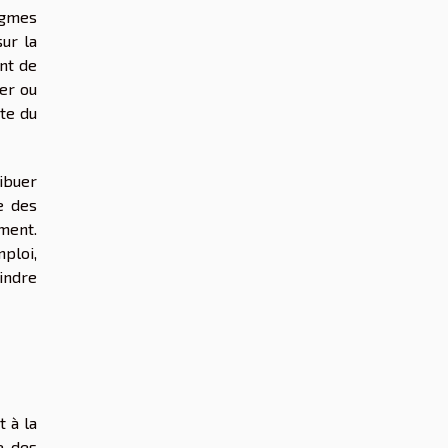
igmes
ur la
nt de
er ou
ête du
ibuer
e des
ement.
ploi,
indre
t à la
e des