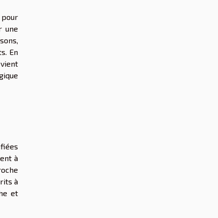
 pour
r une
sons,
ts. En
vient
gique
ifiées
tent à
roche
rits à
he et