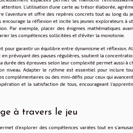
 attention. L’utilisation d’une carte au trésor élaborée, agré
re l’aventure et offre des repères concrets tout au long du j
 encourage la réflexion et incite les jeunes explorateurs à ut
ction. Par exemple, placer des énigmes mathématiques avan
arier les compétences sollicitées et d’éviter la monotonie.
t pour garantir un équilibre entre dynamisme et réflexion. Al
t en prévoyant des pauses régulières, soutient la concentrati
er la durée des épreuves selon leur complexité permet aussi à 
on niveau. Adapter le rythme est essentiel pour inclure tou
es complémentaires ou des mini-défis pour ceux qui avancent
pération et la satisfaction de tous, encourageant l’apprenti
ge à travers le jeu
permet d’explorer des compétences variées tout en s’amusan