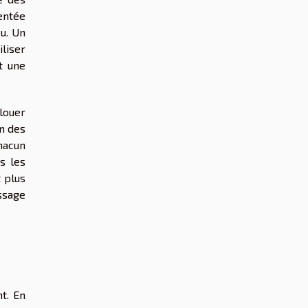
mentée
eu. Un
iliser
t une
louer
on des
chacun
s les
 plus
ssage
t. En