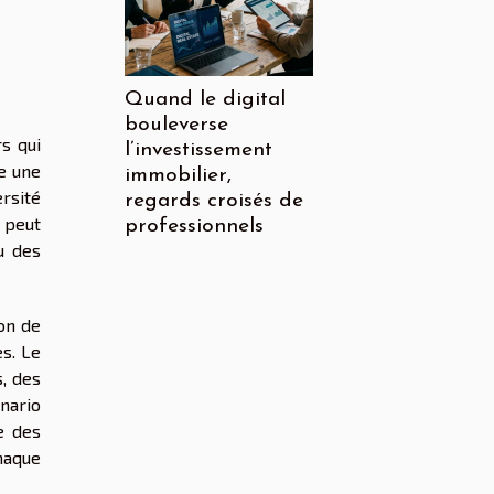
Quand le digital
bouleverse
s qui
l’investissement
e une
immobilier,
ersité
regards croisés de
 peut
professionnels
u des
on de
es. Le
s, des
énario
e des
haque