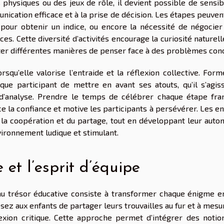
 physiques ou des jeux de rôle, il devient possible de sensib
nication efficace et à la prise de décision. Les étapes peuven
 pour obtenir un indice, ou encore la nécessité de négocier
s. Cette diversité d’activités encourage la curiosité naturel
nter différentes manières de penser face à des problèmes conc
squ’elle valorise l’entraide et la réflexion collective. Form
e participant de mettre en avant ses atouts, qu’il s’agis
t d’analyse. Prendre le temps de célébrer chaque étape fran
orce la confiance et motive les participants à persévérer. Les e
 la coopération et du partage, tout en développant leur auto
vironnement ludique et stimulant.
 et l’esprit d’équipe
 au trésor éducative consiste à transformer chaque énigme e
sez aux enfants de partager leurs trouvailles au fur et à mesu
exion critique. Cette approche permet d’intégrer des notio