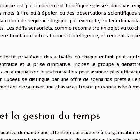
ludique est particulièrement bénéfique : glissez dans vos én
mots à lire ou à épeler, ou des observations scientifiques s
 la notion de séquence logique, par exemple, en leur demanda
ts. Les défis sensoriels, comme reconnaître un objet au touch
 en stimulant d’autres formes d’intelligence, et rendent la qu
lectif, privilégiez des activités où chaque enfant peut contr
ntraide et la prise d’initiative. Incitez le groupe à débattr
x ou à mutualiser leurs trouvailles pour avancer plus efficac
, Ludeek se distingue par une offre de scénarios prêts à l’em
rmettant d’organiser une chasse au trésor personnalisée à mo
 et la gestion du temps
ducative demande une attention particulière à l’organisation e
judicieusement espacées permet de maintenir l’enthousiasm