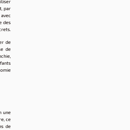
iliser
t, par
 avec
le des
rets.
er de
se de
chie,
nfants
nomie
n une
re, ce
ns de