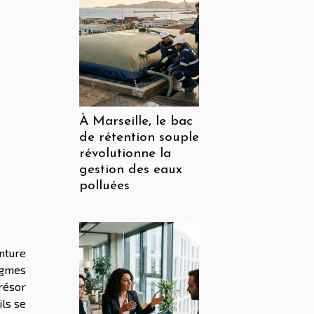
À Marseille, le bac
de rétention souple
révolutionne la
gestion des eaux
polluées
nture
nigmes
résor
ils se