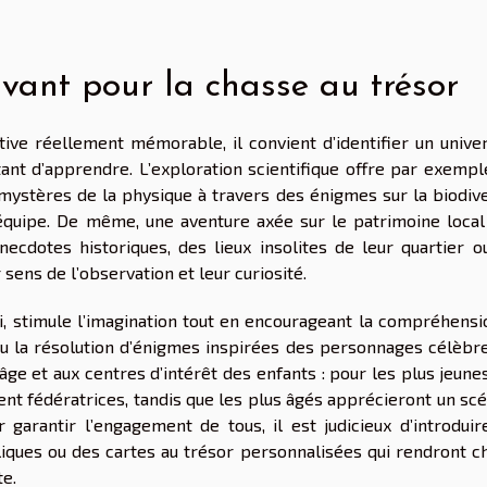
vant pour la chasse au trésor
ive réellement mémorable, il convient d’identifier un univer
ant d’apprendre. L’exploration scientifique offre par exempl
s mystères de la physique à travers des énigmes sur la biodiv
équipe. De même, une aventure axée sur le patrimoine local
ecdotes historiques, des lieux insolites de leur quartier o
 sens de l’observation et leur curiosité.
ui, stimule l’imagination tout en encourageant la compréhensi
s ou la résolution d’énigmes inspirées des personnages célèbr
âge et aux centres d’intérêt des enfants : pour les plus jeune
ent fédératrices, tandis que les plus âgés apprécieront un sc
 garantir l’engagement de tous, il est judicieux d’introduir
iques ou des cartes au trésor personnalisées qui rendront c
te.