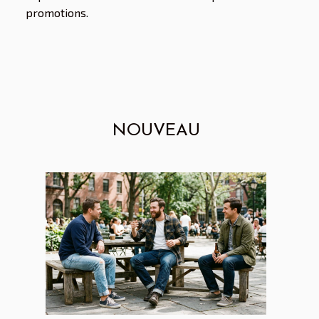
promotions.
NOUVEAU