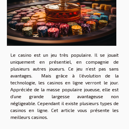
Le casino est un jeu très populaire. Il se jouait
uniquement en présentiel, en compagnie de
plusieurs autres joueurs. Ce jeu n’est pas sans
avantages. Mais grâce à l’évolution de la
technologie, les casinos en ligne verront le jour.
Appréciée de la masse populaire joueuse, elle est
d’une grande largesse avantageuse non
négligeable. Cependant il existe plusieurs types de
casinos en ligne. Cet article vous présente les
meilleurs casinos.