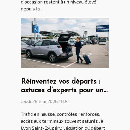
d’occasion restent à un niveau élevé
depuis la...
Réinventez vos départs :
astuces d’experts pour un
parking aéroport lyon saint
Jeudi 28 mai 2026 11:04
ex sans stress
Trafic en hausse, contrôles renforcés,
accès aux terminaux souvent saturés : à
Lyon Saint-Exupéry, l’équation du départ