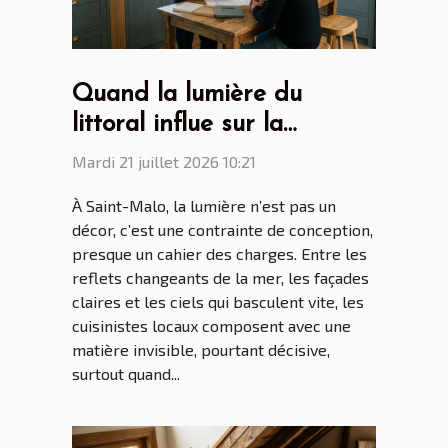
Quand la lumière du
littoral influe sur la
création des cuisines par
Mardi 21 juillet 2026 10:21
les cuisinistes Saint Malo
À Saint-Malo, la lumière n’est pas un
décor, c’est une contrainte de conception,
presque un cahier des charges. Entre les
reflets changeants de la mer, les façades
claires et les ciels qui basculent vite, les
cuisinistes locaux composent avec une
matière invisible, pourtant décisive,
surtout quand...