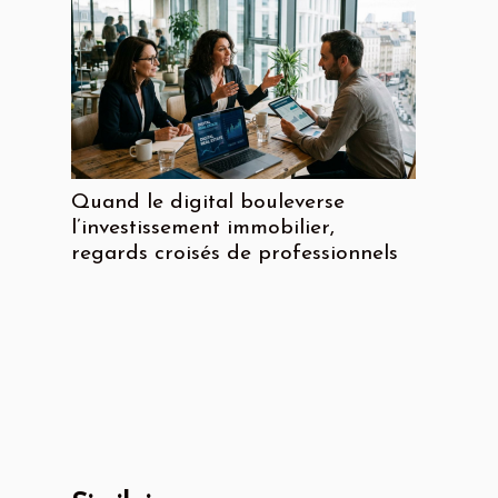
Quand le digital bouleverse
l’investissement immobilier,
regards croisés de professionnels