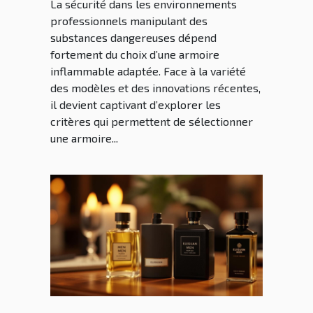
La sécurité dans les environnements
professionnels manipulant des
substances dangereuses dépend
fortement du choix d’une armoire
inflammable adaptée. Face à la variété
des modèles et des innovations récentes,
il devient captivant d’explorer les
critères qui permettent de sélectionner
une armoire...