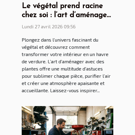
Le végétal prend racine
chez soi : l’art d’aménager
avec des plantes
Lundi 27 avril 2026 09:56
Plongez dans l’univers fascinant du
végétal et découvrez comment
transformer votre intérieur en un havre
de verdure. L’art d’aménager avec des
plantes offre une multitude d’astuces
pour sublimer chaque pièce, purifier l’air
et créer une atmosphère apaisante et
accueillante. Laissez-vous inspirer...