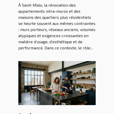
À Saint-Malo, la rénovation des
rénovation malouine
appartements intra-muros et des
maisons des quartiers plus résidentiels
se heurte souvent aux mêmes contraintes
: murs porteurs, réseaux anciens, volumes
atypiques et exigences croissantes en
matière d’usage, d’esthétique et de
performance. Dans ce contexte, le rôle...