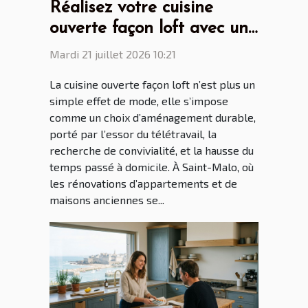
Réalisez votre cuisine
ouverte façon loft avec un
cuisiniste Saint Malo
Mardi 21 juillet 2026 10:21
La cuisine ouverte façon loft n’est plus un
simple effet de mode, elle s’impose
comme un choix d’aménagement durable,
porté par l’essor du télétravail, la
recherche de convivialité, et la hausse du
temps passé à domicile. À Saint-Malo, où
les rénovations d’appartements et de
maisons anciennes se...