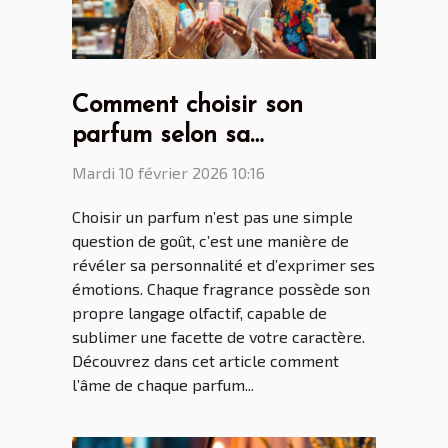
Comment choisir son
parfum selon sa
personnalité?
Mardi 10 février 2026 10:16
Choisir un parfum n’est pas une simple
question de goût, c’est une manière de
révéler sa personnalité et d’exprimer ses
émotions. Chaque fragrance possède son
propre langage olfactif, capable de
sublimer une facette de votre caractère.
Découvrez dans cet article comment
l’âme de chaque parfum...