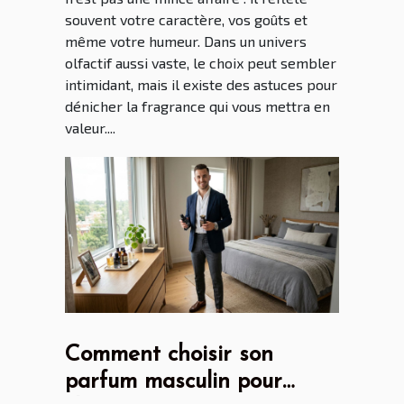
souvent votre caractère, vos goûts et
même votre humeur. Dans un univers
olfactif aussi vaste, le choix peut sembler
intimidant, mais il existe des astuces pour
dénicher la fragrance qui vous mettra en
valeur....
Comment choisir son
parfum masculin pour