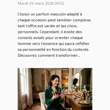
chaque occasion ?
Mardi 24 mars 2026 09:52
Choisir un parfum masculin adapté à
chaque occasion peut sembler complexe,
tant l’offre est variée et les choix,
personnels. Cependant, il existe des
conseils avisés pour orienter chaque
homme vers l’essence qui saura refléter
sa personnalité en fonction du contexte.
Découvrez comment transformer...