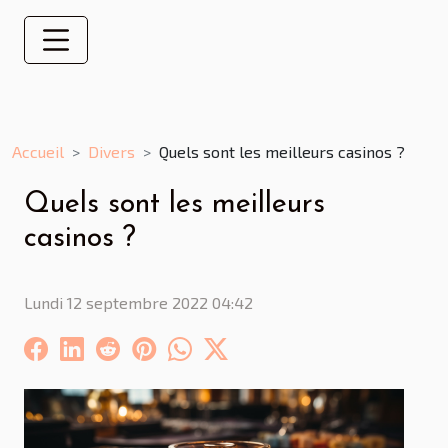
Accueil
Divers
Quels sont les meilleurs casinos ?
Quels sont les meilleurs
casinos ?
Lundi 12 septembre 2022 04:42