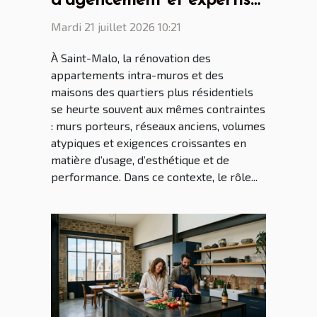
d’agencement et expertise
: le rôle clé du cuisiniste
Mardi 21 juillet 2026 10:21
Saint Malo dans la
À Saint-Malo, la rénovation des
rénovation malouine
appartements intra-muros et des
maisons des quartiers plus résidentiels
se heurte souvent aux mêmes contraintes
: murs porteurs, réseaux anciens, volumes
atypiques et exigences croissantes en
matière d’usage, d’esthétique et de
performance. Dans ce contexte, le rôle...