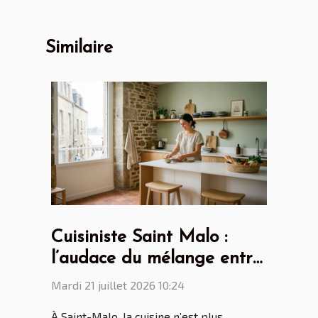
Similaire
Cuisiniste Saint Malo :
l’audace du mélange entre
design scandinave et
Mardi 21 juillet 2026 10:24
touches bretonnes
À Saint-Malo, la cuisine n’est plus