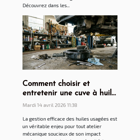
Découvrez dans les...
Comment choisir et
entretenir une cuve à huile
de vidange pour son
Mardi 14 avril 2026 11:38
atelier ?
La gestion efficace des huiles usagées est
un véritable enjeu pour tout atelier
mécanique soucieux de son impact