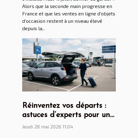
Alors que la seconde main progresse en
France et que les ventes en ligne d’objets
d’occasion restent à un niveau élevé
depuis la...
Réinventez vos départs :
astuces d’experts pour un
parking aéroport lyon saint
Jeudi 28 mai 2026 11:04
ex sans stress