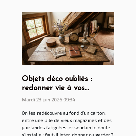
Objets déco oubliés :
redonner vie à vos
trouvailles du grenier
Mardi 23 juin 2026 09:34
On les redécouvre au fond d’un carton,
entre une pile de vieux magazines et des
guirlandes fatiguées, et soudain le doute
s’installe : faut-il jeter, donner ou garder ?