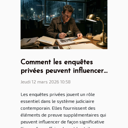
Comment les enquêtes
privées peuvent influencer
les décisions judiciaires ?
Jeudi 12 mars 2026 10:58
Les enquêtes privées jouent un rôle
essentiel dans le système judiciaire
contemporain. Elles fournissent des
éléments de preuve supplémentaires qui
peuvent influencer de façon significative