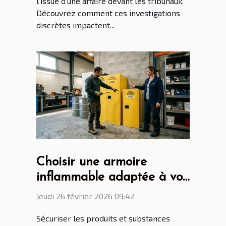
l’issue d’une affaire devant les tribunaux.
Découvrez comment ces investigations
discrètes impactent...
Choisir une armoire
inflammable adaptée à vos
besoins de sécurité
Jeudi 26 février 2026 09:42
Sécuriser les produits et substances