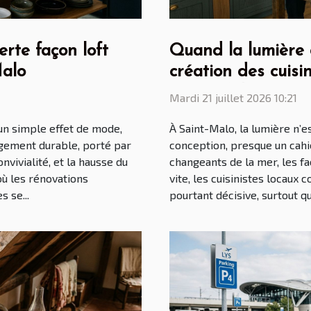
erte façon loft
Quand la lumière du
Malo
création des cuisin
Saint Malo
Mardi 21 juillet 2026 10:21
 un simple effet de mode,
À Saint-Malo, la lumière n’e
gement durable, porté par
conception, presque un cahie
onvivialité, et la hausse du
changeants de la mer, les fa
où les rénovations
vite, les cuisinistes locaux
 se...
pourtant décisive, surtout qu