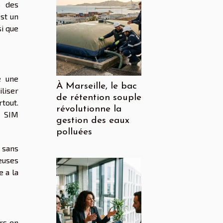
s des
st un
si que
e une
À Marseille, le bac
iliser
de rétention souple
rtout.
révolutionne la
e SIM
gestion des eaux
polluées
 sans
euses
e a la
rs en