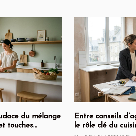
’audace du mélange
Entre conseils d’a
et touches
le rôle clé du cuis
rénovation maloui