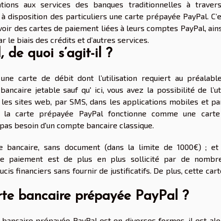
tions aux services des banques traditionnelles à traver
 disposition des particuliers une carte prépayée PayPal. C’e
voir des cartes de paiement liées à leurs comptes PayPal, ain
 le biais des crédits et d’autres services.
de quoi s’agit-il ?
ne carte de débit dont l’utilisation requiert au préalabl
ncaire jetable sauf qu' ici, vous avez la possibilité de l’ut
r les sites web, par SMS, dans les applications mobiles et pa
t, la carte prépayée PayPal fonctionne comme une cart
 pas besoin d'un compte bancaire classique.
e bancaire, sans document (dans la limite de 1000€) ; et
e paiement est de plus en plus sollicité par de nombr
is financiers sans fournir de justificatifs. De plus, cette cart
arte bancaire prépayée PayPal ?
e bancaire prépayée PayPal est en diverses formes, il est alo