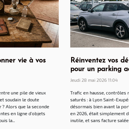
onner vie à vos
Réinventez vos dép
pour un parking a
stress
Jeudi 28 mai 2026 11:04
entre une pile de vieux
Trafic en hausse, contrôles
et soudain le doute
saturés : à Lyon Saint-Exupér
der ? Alors que la seconde
désormais bien avant la port
ntes en ligne d’objets
en 2026, était simplement d’
is la...
inutile, et sans facture salée 