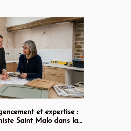
gencement et expertise :
iniste Saint Malo dans la
ne