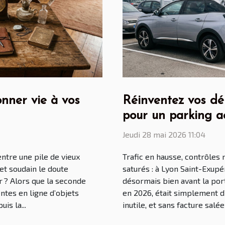
onner vie à vos
Réinventez vos dép
pour un parking a
stress
Jeudi 28 mai 2026 11:04
entre une pile de vieux
Trafic en hausse, contrôles
et soudain le doute
saturés : à Lyon Saint-Exupér
der ? Alors que la seconde
désormais bien avant la port
ntes en ligne d’objets
en 2026, était simplement d’
is la...
inutile, et sans facture salée 