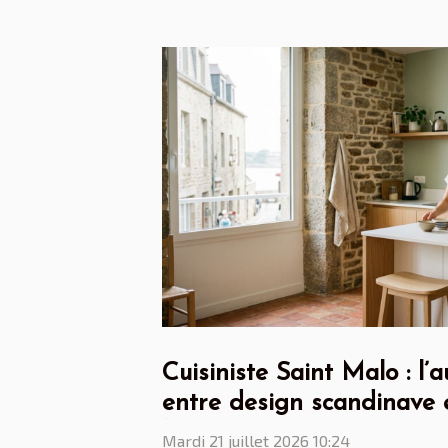
Cuisiniste Saint Malo : l
entre design scandinave 
bretonnes
Mardi 21 juillet 2026 10:24