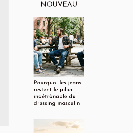
NOUVEAU
Pourquoi les jeans
restent le pilier
indétrônable du
dressing masculin