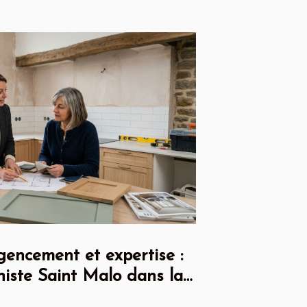
gencement et expertise :
iniste Saint Malo dans la
ne