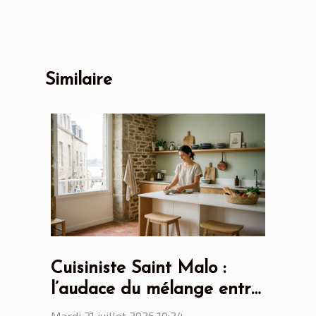
Similaire
Cuisiniste Saint Malo :
l’audace du mélange entre
design scandinave et
Mardi 21 juillet 2026 10:24