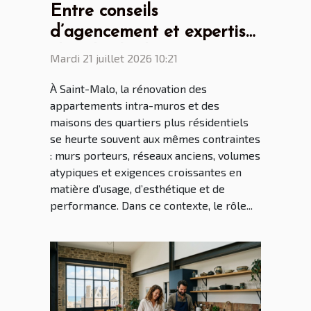
Entre conseils
d’agencement et expertise
: le rôle clé du cuisiniste
Mardi 21 juillet 2026 10:21
Saint Malo dans la
À Saint-Malo, la rénovation des
rénovation malouine
appartements intra-muros et des
maisons des quartiers plus résidentiels
se heurte souvent aux mêmes contraintes
: murs porteurs, réseaux anciens, volumes
atypiques et exigences croissantes en
matière d’usage, d’esthétique et de
performance. Dans ce contexte, le rôle...