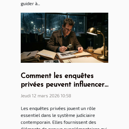
guider à...
Comment les enquêtes
privées peuvent influencer
les décisions judiciaires ?
Jeudi 12 mars 2026 10:58
Les enquêtes privées jouent un rôle
essentiel dans le système judiciaire
contemporain. Elles fournissent des
éléments de preuve supplémentaires qui