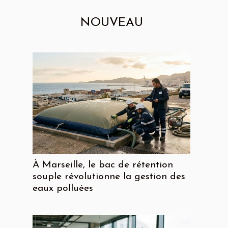
NOUVEAU
À Marseille, le bac de rétention
souple révolutionne la gestion des
eaux polluées