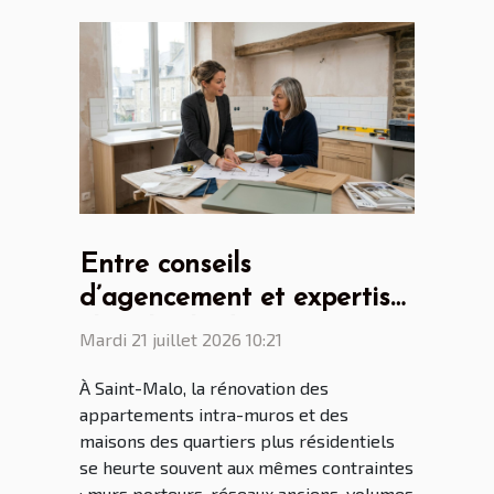
Entre conseils
d’agencement et expertise
: le rôle clé du cuisiniste
Mardi 21 juillet 2026 10:21
Saint Malo dans la
À Saint-Malo, la rénovation des
rénovation malouine
appartements intra-muros et des
maisons des quartiers plus résidentiels
se heurte souvent aux mêmes contraintes
: murs porteurs, réseaux anciens, volumes