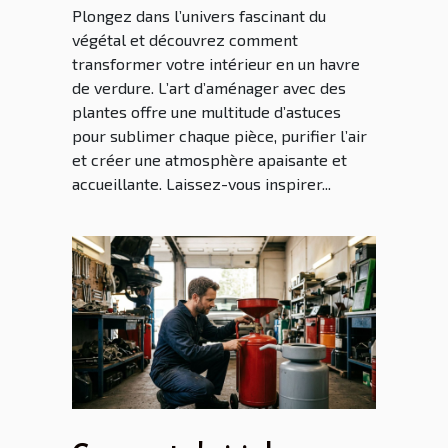
Plongez dans l’univers fascinant du
végétal et découvrez comment
transformer votre intérieur en un havre
de verdure. L’art d’aménager avec des
plantes offre une multitude d’astuces
pour sublimer chaque pièce, purifier l’air
et créer une atmosphère apaisante et
accueillante. Laissez-vous inspirer...