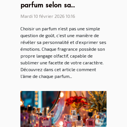
parfum selon sa
personnalité?
Mardi 10 février 2026 10:16
Choisir un parfum n’est pas une simple
question de goût, c’est une manière de
révéler sa personnalité et d’exprimer ses
émotions. Chaque fragrance possède son
propre langage olfactif, capable de
sublimer une facette de votre caractère.
Découvrez dans cet article comment
l’âme de chaque parfum...