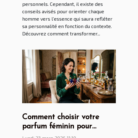
personnels. Cependant, il existe des
conseils avisés pour orienter chaque
homme vers l’essence qui saura refléter
sa personnalité en fonction du contexte.
Découvrez comment transformer...
Comment choisir votre
parfum féminin pour
chaque occasion ?
Lundi 23 mars 2026 11:10