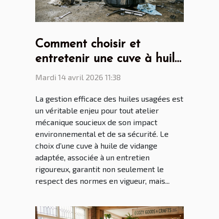
Comment choisir et
entretenir une cuve à huile
de vidange pour son
Mardi 14 avril 2026 11:38
atelier ?
La gestion efficace des huiles usagées est
un véritable enjeu pour tout atelier
mécanique soucieux de son impact
environnemental et de sa sécurité. Le
choix d’une cuve à huile de vidange
adaptée, associée à un entretien
rigoureux, garantit non seulement le
respect des normes en vigueur, mais...