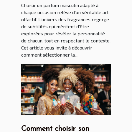
Choisir un parfum masculin adapté à
chaque occasion relève d’un véritable art
olfactif. L’univers des fragrances regorge
de subtilités qui méritent d’être
explorées pour révéler la personnalité
de chacun, tout en respectant le contexte.
Cet article vous invite à découvrir
comment sélectionner la...
Comment choisir son