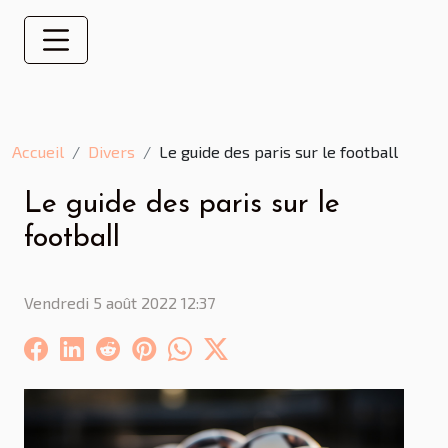
Accueil
Divers
Le guide des paris sur le football
Le guide des paris sur le
football
Vendredi 5 août 2022 12:37