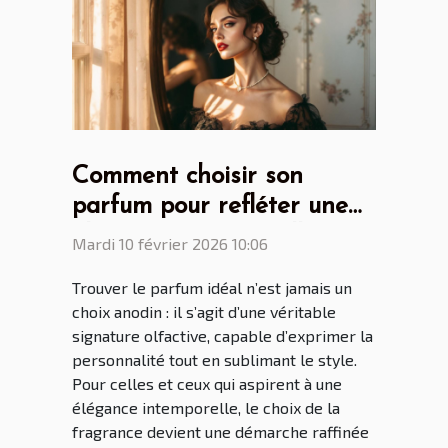
Comment choisir son
parfum pour refléter une
élégance intemporelle ?
Mardi 10 février 2026 10:06
Trouver le parfum idéal n’est jamais un
choix anodin : il s’agit d’une véritable
signature olfactive, capable d’exprimer la
personnalité tout en sublimant le style.
Pour celles et ceux qui aspirent à une
élégance intemporelle, le choix de la
fragrance devient une démarche raffinée