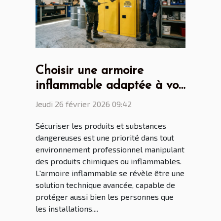
Choisir une armoire
inflammable adaptée à vos
besoins de sécurité
Jeudi 26 février 2026 09:42
Sécuriser les produits et substances
dangereuses est une priorité dans tout
environnement professionnel manipulant
des produits chimiques ou inflammables.
L'armoire inflammable se révèle être une
solution technique avancée, capable de
protéger aussi bien les personnes que
les installations....